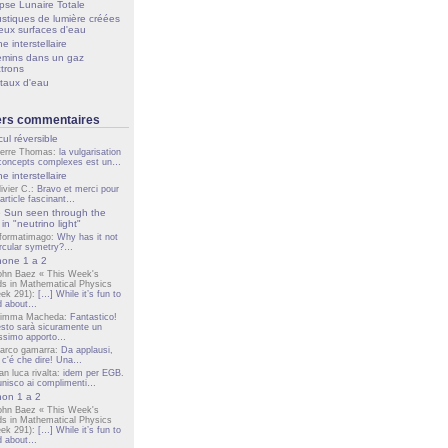
ipse Lunaire Totale
stiques de lumière créées
eux surfaces d'eau
e interstellaire
mins dans un gaz
ctrons
staux d'eau
ers commentaires
cul réversible
ierre Thomas:
la vulgarisation
concepts complexes est un…
e interstellaire
livier C.:
Bravo et merci pour
 article fascinant…
 Sun seen through the
in "neutrino light"
nformatimago:
Why has it not
ircular symetry?…
one 1 a 2
ohn Baez « This Week's
ds in Mathematical Physics
ek 291):
[…] While it’s fun to
d about…
imma Macheda:
Fantastico!
sto sarà sicuramente un
lissimo apporto…
arco gamarra:
Da applausi,
 c'é che dire! Una…
an luca rivalta:
idem per EGB.
unisco ai complimenti…
on 1 a 2
ohn Baez « This Week's
ds in Mathematical Physics
ek 291):
[…] While it’s fun to
d about…