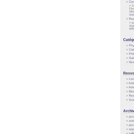
Can
J
Fin
(We
rea
Rep
a
stu
dif
Catég
Phy
Cal
Phi
Gal
Ne
Resso
Liv
Art
Arti
Blo
Res
Sci
Archi
jan
avr
jan
sep
juil