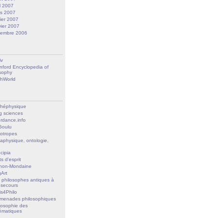
il 2007
s 2007
rier 2007
vier 2007
embre 2006
iv
nford Encyclopedia of
sophy
hWorld
héphysique
g sciences
ordance.info
Goulu
lotropes
aphysique, ontologie,
ncipia
ts d'esprit
non-Mondaine
Art
 philosophes antiques à
 secours
is4Philo
menades philosophiques
losophie des
ématiques