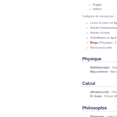
English
Italiano
Catégorie de ressources :
Livres et cours en li
Articles fondamentau
Articles récents
Scientifiques en ligne
Blogs
(
Physique
↓,
C
Ressources web
Physique
Mathéphysique
- Fab
Blog sciences
- Alexa
Calcul
affordance.info
- Oliv
Dr Goulu
- Penser di
Philosophie
Philotropes
- Julien D