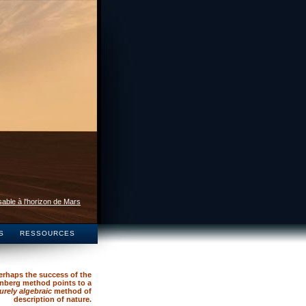
able à l'horizon de Mars
S
RESSOURCES
erhaps the success of the
nberg method points to a
urely algebraic
method of
description of nature.