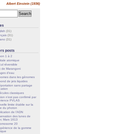
Albert Einstein (1936)
es
lish
(31)
nçais
(31)
iano
(31)
ers posts
on 1 à 2
itale atomique
cul réversible
x de Marangoni
ges d'eau
omes dans les génomes
ond de jets liquides
éportation sans partage
ication
écules classiques
xion n'est pas confirmé par
érience PVLAS
velle limite établie sur la
e du photon
lication de l'ADN
ervation des lunes de
er, Mars 1613
romosome 20
xpérience de la gomme
tique