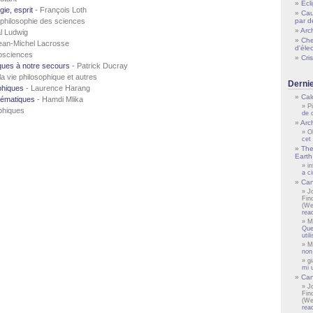
Ecl
ie, esprit
- François Loth
Cau
t philosophie des sciences
par d
Arch
l Ludwig
Che
ean-Michel Lacrosse
d'éle
osciences
Cri
ques à notre secours
- Patrick Ducray
la vie philosophique et autres
Derni
phiques
- Laurence Harang
Cal
hématiques
- Hamdi Mlika
P
phiques
de 
Arch
O
cet
The
Earth 
i
a c
Can
J
Fin
(We
rea
M
Que
uti
M
non
gi
mi 
Can
J
Fin
(We
rea