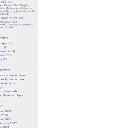
on 1 à 2
ohn Baez « This Week's
ds in Mathematical Physics
ek 291):
[…] While it's fun to
d about…
licazione del DNA
nastasia:
ma è
pendo...sopratutto vedere la
ferenza delle…
ories
sique
(1)
cul
(1)
losophie
(3)
erie
(21)
ws
(5)
urces
res et cours en ligne
icles fondamentaux
cles récents
gs
sources web
entifiques en ligne
ves
vier 2009
il 2008
vier 2008
tembre 2007
let 2007