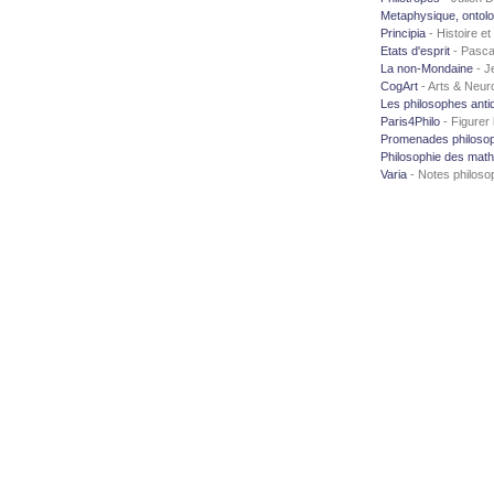
Metaphysique, ontolog
Principia
- Histoire e
Etats d'esprit
- Pasca
La non-Mondaine
- J
CogArt
- Arts & Neur
Les philosophes anti
Paris4Philo
- Figurer 
Promenades philoso
Philosophie des mat
Varia
- Notes philoso