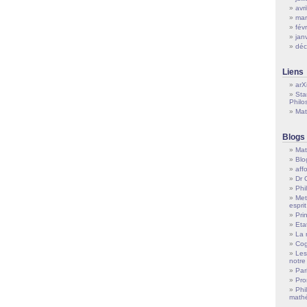
avr
mar
fév
jan
déc
Liens
arX
Sta
Philo
Mat
Blogs
Mat
Blo
aff
Dr 
Phi
Met
esprit
Pri
Eta
La 
Cog
Les
notre
Par
Pro
Phi
math