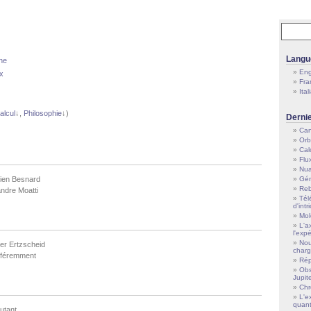
Langu
gne
Eng
x
Fra
Ital
alcul
↓,
Philosophie
↓)
Derni
Can
Orb
Cal
Flu
Nua
ien Besnard
Gén
Reb
ndre Moatti
Tél
d'intr
Mol
L'a
l'exp
Nou
ier Ertzscheid
charg
fféremment
Rép
Obs
Jupit
Ch
L'e
quan
utant