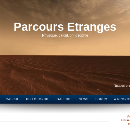
Parcours Etranges
Physique, calcul, philosophie
Nuages et s
CALCUL
PHILOSOPHIE
GALERIE
NEWS
FORUM
A PROPO
P
Heise
p