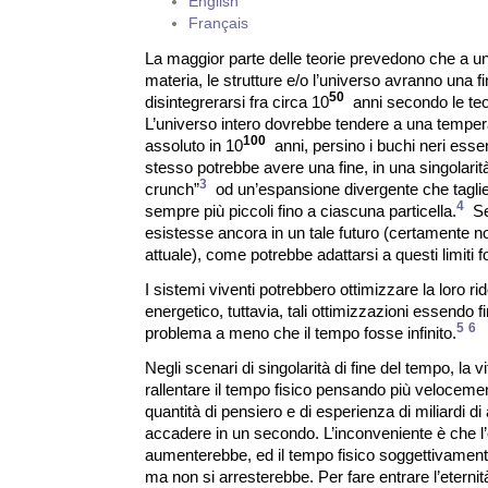
English
Français
La maggior parte delle teorie prevedono che a un 
materia, le strutture e/o l’universo avranno una fi
50
disintegrerarsi fra circa 10
anni secondo le teo
L’universo intero dovrebbe tendere a una temper
100
assoluto in 10
anni, persino i buchi neri esse
stesso potrebbe avere una fine, in una singolarità
3
crunch”
od un’espansione divergente che taglie
4
sempre più piccoli fino a ciascuna particella.
Se
esistesse ancora in un tale futuro (certamente no
attuale), come potrebbe adattarsi a questi limiti
I sistemi viventi potrebbero ottimizzare la loro 
energetico, tuttavia, tali ottimizzazioni essendo fi
5
6
problema a meno che il tempo fosse infinito.
Negli scenari di singolarità di fine del tempo, la v
rallentare il tempo fisico pensando più veloceme
quantità di pensiero e di esperienza di miliardi d
accadere in un secondo. L’inconveniente è che l
aumenterebbe, ed il tempo fisico soggettivament
ma non si arresterebbe. Per fare entrare l’eternità 