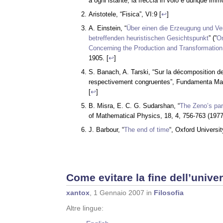
a ogni istante, la freccia in volo è dunque immo
Aristotele, “Fisica”, VI:9 [
↩
]
A. Einstein, “
Über einen die Erzeugung und Ve
betreffenden heuristischen Gesichtspunkt
” (”
On
Concerning the Production and Transformation 
1905. [
↩
]
S. Banach, A. Tarski, “Sur la décomposition d
respectivement congruentes”, Fundamenta Mat
[
↩
]
B. Misra, E. C. G. Sudarshan, “
The Zeno’s par
of Mathematical Physics, 18, 4, 756-763 (1977
J. Barbour, “
The end of time
“, Oxford Universi
Come evitare la fine dell’unive
xantox
, 1 Gennaio 2007 in
Filosofia
Altre lingue: