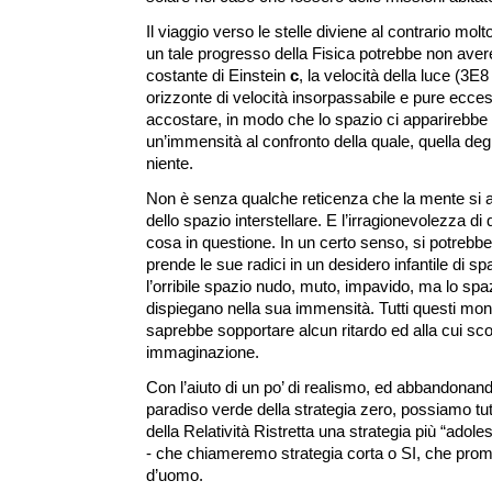
Il viaggio verso le stelle diviene al contrario m
un tale progresso della Fisica potrebbe non aver
costante di Einstein
c
, la velocità della luce (3E
orizzonte di velocità insorpassabile e pure ecces
accostare, in modo che lo spazio ci apparirebbe 
un’immensità al confronto della quale, quella degl
niente.
Non è senza qualche reticenza che la mente si ap
dello spazio interstellare. E l’irragionevolezza di
cosa in questione. In un certo senso, si potrebbe
prende le sue radici in un desidero infantile di s
l’orribile spazio nudo, muto, impavido, ma lo spa
dispiegano nella sua immensità. Tutti questi mon
saprebbe sopportare alcun ritardo ed alla cui scop
immaginazione.
Con l’aiuto di un po’ di realismo, ed abbandonan
paradiso verde della strategia zero, possiamo tu
della Relatività Ristretta una strategia più “adoles
- che chiameremo strategia corta o SI, che promet
d’uomo.