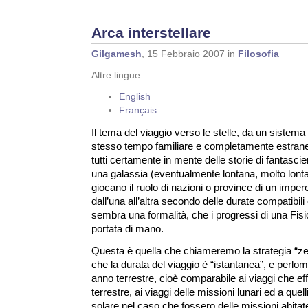
Arca interstellare
Gilgamesh
, 15 Febbraio 2007 in
Filosofia
Altre lingue:
English
Français
Il tema del viaggio verso le stelle, da un sistema pl
stesso tempo familiare e completamente estran
tutti certamente in mente delle storie di fantas
una galassia (eventualmente lontana, molto lontana
giocano il ruolo di nazioni o province di un imper
dall’una all’altra secondo delle durate compatibili
sembra una formalità, che i progressi di una Fis
portata di mano.
Questa è quella che chiameremo la strategia “ze
che la durata del viaggio è “istantanea”, e perlom
anno terrestre, cioè comparabile ai viaggi che eff
terrestre, ai viaggi delle missioni lunari ed a quell
solare nel caso che fossero delle missioni abitat