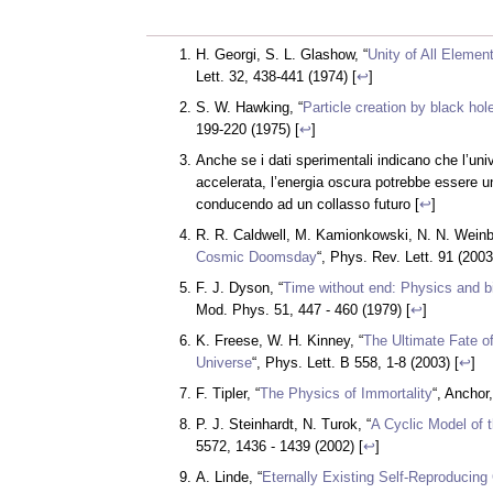
H. Georgi, S. L. Glashow, “
Unity of All Elemen
Lett. 32, 438-441 (1974) [
↩
]
S. W. Hawking, “
Particle creation by black hol
199-220 (1975) [
↩
]
Anche se i dati sperimentali indicano che l’un
accelerata, l’energia oscura potrebbe essere u
conducendo ad un collasso futuro [
↩
]
R. R. Caldwell, M. Kamionkowski, N. N. Weinb
Cosmic Doomsday
“, Phys. Rev. Lett. 91 (2003)
F. J. Dyson, “
Time without end: Physics and b
Mod. Phys. 51, 447 - 460 (1979) [
↩
]
K. Freese, W. H. Kinney, “
The Ultimate Fate of
Universe
“, Phys. Lett. B 558, 1-8 (2003) [
↩
]
F. Tipler, “
The Physics of Immortality
“, Anchor
P. J. Steinhardt, N. Turok, “
A Cyclic Model of 
5572, 1436 - 1439 (2002) [
↩
]
A. Linde, “
Eternally Existing Self-Reproducing 