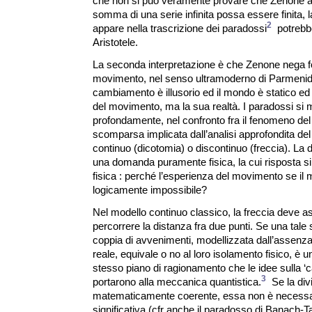
che non si può veramente provare che Zenone ab
somma di una serie infinita possa essere finita, 
2
appare nella trascrizione dei paradossi
potrebbe
Aristotele.
La seconda interpretazione è che Zenone nega 
movimento, nel senso ultramoderno di Parmenide,
cambiamento è illusorio ed il mondo è statico e
del movimento, ma la sua realtà. I paradossi si
profondamente, nel confronto fra il fenomeno de
scomparsa implicata dall’analisi approfondita de
continuo (dicotomia) o discontinuo (freccia). La
una domanda puramente fisica, la cui risposta si 
fisica : perché l’esperienza del movimento se i
logicamente impossibile?
Nel modello continuo classico, la freccia deve ass
percorrere la distanza fra due punti. Se una tale 
coppia di avvenimenti, modellizzata dall’assenz
reale, equivale o no al loro isolamento fisico, è
stesso piano di ragionamento che le idee sulla ‘ca
3
portarono alla meccanica quantistica.
Se la divis
matematicamente coerente, essa non è necessa
significativa (cfr anche il paradosso di Banach-Ta