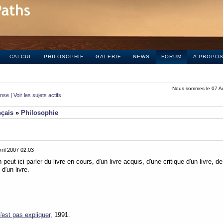
CALCUL
PHILOSOPHIE
GALERIE
NEWS
FORUM
A PROPO
Nous sommes le 07 A
onse
|
Voir les sujets actifs
nçais
»
Philosophie
ril 2007 02:03
 peut ici parler du livre en cours, d'un livre acquis, d'une critique d'un livre, de
d'un livre.
'est pas expliquer
, 1991.