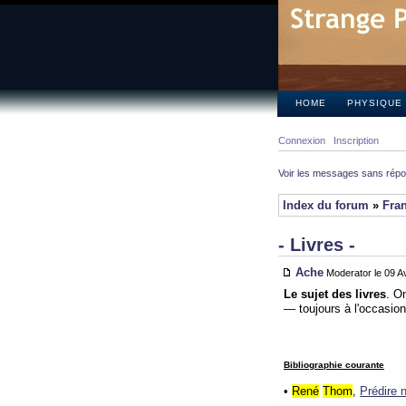
HOME
PHYSIQUE
Connexion
Inscription
Voir les messages sans rép
Index du forum
»
Fra
- Livres -
Ache
Moderator le 09 Av
Le sujet des livres
. On
— toujours à l'occasion 
Bibliographie courante
•
René
Thom
,
Prédire n