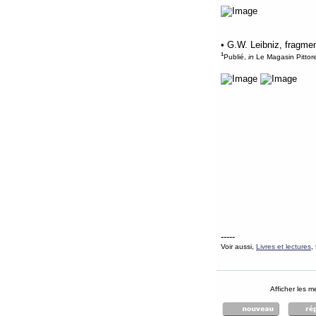
• G.W. Leibniz, fragme
¹
Publié,
in
Le Magasin Pittore
-----
Voir aussi,
Livres et lectures
,
Afficher les 