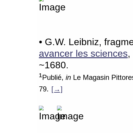
• G.W. Leibniz, fragm
avancer les sciences
,
~1680.
¹
Publié,
in
Le Magasin Pittores
79.
[→]