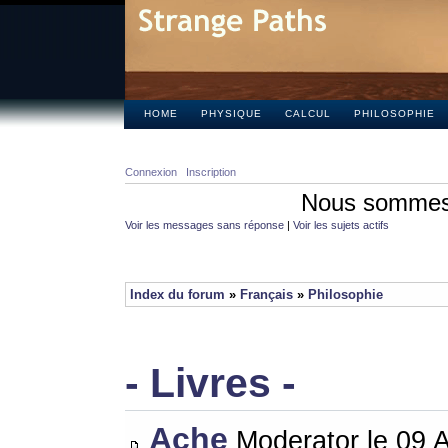
HOME
PHYSIQUE
CALCUL
PHILOSOPHIE
Connexion
Inscription
Nous sommes 
Voir les messages sans réponse
|
Voir les sujets actifs
Index du forum
»
Français
»
Philosophie
- Livres -
Ache
Moderator le 09 A