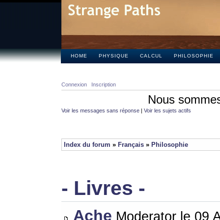
HOME
PHYSIQUE
CALCUL
PHILOSOPHIE
Connexion
Inscription
Nous sommes 
Voir les messages sans réponse
|
Voir les sujets actifs
Index du forum
»
Français
»
Philosophie
- Livres -
Ache
Moderator le 09 A