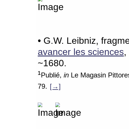
• G.W. Leibniz, fragm
avancer les sciences
,
~1680.
¹
Publié,
in
Le Magasin Pittores
79.
[→]