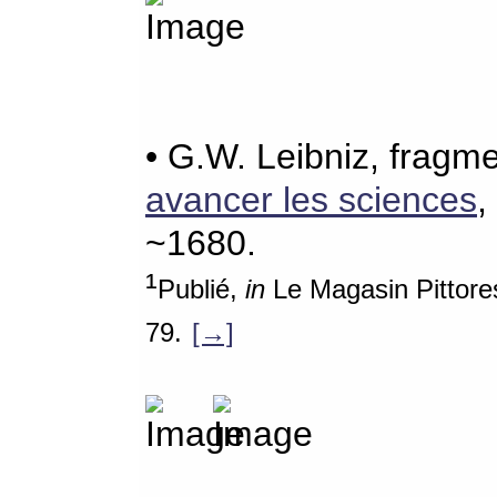
• G.W. Leibniz, fragm
avancer les sciences
,
~1680.
¹
Publié,
in
Le Magasin Pittores
79.
[→]