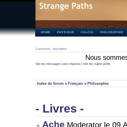
HOME
PHYSIQUE
CALCUL
PHILOSOPHIE
Connexion
Inscription
Nous sommes 
Voir les messages sans réponse
|
Voir les sujets actifs
Index du forum
»
Français
»
Philosophie
- Livres -
Ache
Moderator le 09 A