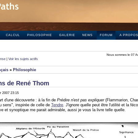
CALCUL
PHILOSOPHIE
GALERIE
NEWS
FORUM
A PROPO
Nous sommes le 07 A
onse
|
Voir les sujets actifs
nçais
»
Philosophie
ens de René Thom
er 2007 23:15
rt d'une découverte : à la fin de
Prédire n'est pas expliquer
(Flammarion, Cha
u sens", inspirée de celle de
Tendre
. J'ignore quelle peut être l'utilité et la fé
e et synoptique me parait admirable, aussi je vous la livre telle quelle.