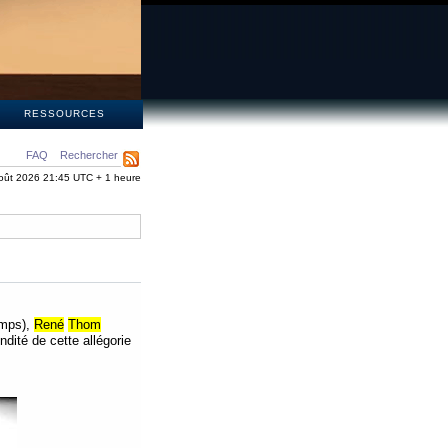
S
RESSOURCES
FAQ
Rechercher
oût 2026 21:45 UTC + 1 heure
mps),
René
Thom
condité de cette allégorie