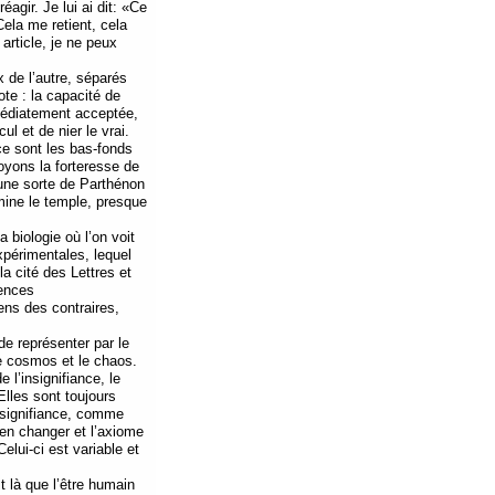
éagir. Je lui ai dit: «Ce
« Cela me retient, cela
 article, je ne peux
x de l’autre, séparés
ote : la capacité de
mmédiatement acceptée,
l et de nier le vrai.
ce sont les bas-fonds
oyons la forteresse de
 une sorte de Parthénon
mine le temple, presque
 biologie où l’on voit
xpérimentales, lequel
la cité des Lettres et
ences
ens des contraires,
de représenter par le
le cosmos et le chaos.
 l’insignifiance, le
Elles sont toujours
insignifiance, comme
en changer et l’axiome
lui-ci est variable et
 là que l’être humain