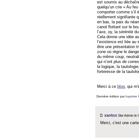
est soumis au déchaînem
quelqu’un crie « Au feu
comporter comme s’il ét
réellement signifiante 
en bas, la paix du néan
canot flottant sur le b
l’axe, oy, la sérénité d
Cela donne une idée as
l’existence est liée au
être une présentation 
zone où règne le danger
du même coup, neutralis
qui n’ont plus de corre
la logique, la tautologi
forteresse de la tautol
Merci à ce
blog
, qui m'
Dernière édition par
baptiste 
xantox
Site Admin le
Merci, c'est une carte