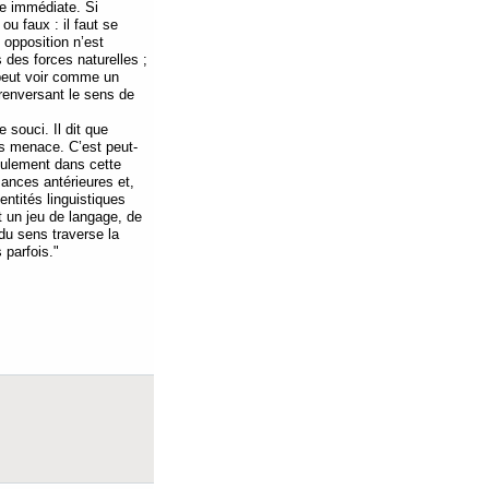
re immédiate. Si
u faux : il faut se
 opposition n’est
 des forces naturelles ;
n peut voir comme un
 renversant le sens de
souci. Il dit que
us menace. C’est peut-
eulement dans cette
sances antérieures et,
entités linguistiques
t un jeu de langage, de
 du sens traverse la
 parfois."