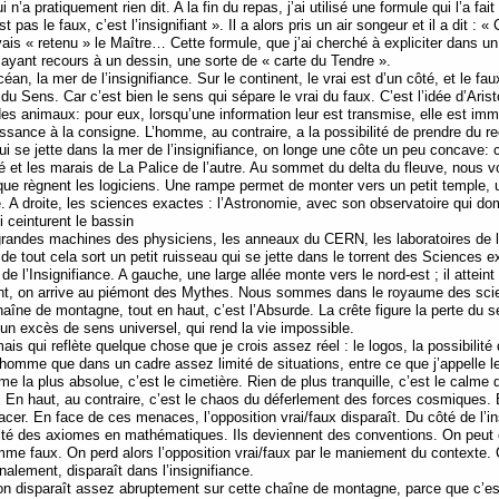
’a pratiquement rien dit. A la fin du repas, j’ai utilisé une formule qui l’a fait r
est pas le faux, c’est l’insignifiant ». Il a alors pris un air songeur et il a dit : 
avais « retenu » le Maître… Cette formule, que j’ai cherché à expliciter dans un
 ayant recours à un dessin, une sorte de « carte du Tendre ».
an, la mer de l’insignifiance. Sur le continent, le vrai est d’un côté, et le fau
 du Sens. Car c’est bien le sens qui sépare le vrai du faux. C’est l’idée d’Arist
des animaux: pour eux, lorsqu’une information leur est transmise, elle est i
ssance à la consigne. L’homme, au contraire, a la possibilité de prendre du recu
ui se jette dans la mer de l’insignifiance, on longe une côte un peu concave: 
é et les marais de La Palice de l’autre. Au sommet du delta du fleuve, nous v
à que règnent les logiciens. Une rampe permet de monter vers un petit temple,
. A droite, les sciences exactes : l’Astronomie, avec son observatoire qui do
 ceinturent le bassin
 grandes machines des physiciens, les anneaux du CERN, les laboratoires de la
e tout cela sort un petit ruisseau qui se jette dans le torrent des Sciences e
de l’Insignifiance. A gauche, une large allée monte vers le nord-est ; il atteint 
ant, on arrive au piémont des Mythes. Nous sommes dans le royaume des sci
aîne de montagne, tout en haut, c’est l’Absurde. La crête figure la perte du s
 excès de sens universel, qui rend la vie impossible.
s qui reflète quelque chose que je crois assez réel : le logos, la possibilité 
’homme que dans un cadre assez limité de situations, entre ce que j’appelle 
 la plus absolue, c’est le cimetière. Rien de plus tranquille, c’est le calme de
e. En haut, au contraire, c’est le chaos du déferlement des forces cosmiques. 
cer. En face de ces menaces, l’opposition vrai/faux disparaît. Du côté de l’
érité des axiomes en mathématiques. Ils deviennent des conventions. On peut 
me faux. On perd alors l’opposition vrai/faux par le maniement du contexte. Ce
finalement, disparaît dans l’insignifiance.
ion disparaît assez abruptement sur cette chaîne de montagne, parce que c’est