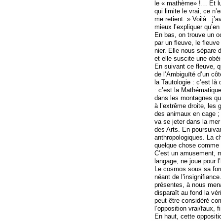
le « mathème» !… Et lui n
qui limite le vrai, ce n’
me retient. » Voilà : j’
mieux l’expliquer qu’en
En bas, on trouve un océ
par un fleuve, le fleuve
nier. Elle nous sépare 
et elle suscite une obéi
En suivant ce fleuve, q
de l’Ambiguïté d’un côt
la Tautologie : c’est l
: c’est la Mathématique
dans les montagnes qui
à l’extrême droite, les
des animaux en cage ; d
va se jeter dans la mer 
des Arts. En poursuiv
anthropologiques. La ch
quelque chose comme un
C’est un amusement, mai
langage, ne joue pour l
Le cosmos sous sa forme
néant de l’insignifianc
présentes, à nous mena
disparaît au fond la v
peut être considéré com
l’opposition vrai/faux, 
En haut, cette opposit