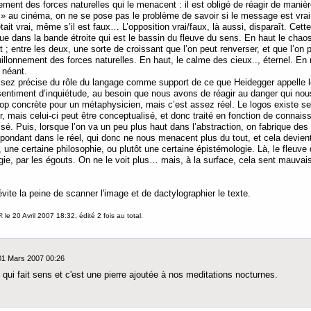
ent des forces naturelles qui le menacent : il est obligé de réagir de maniè
 » au cinéma, on ne se pose pas le problème de savoir si le message est vrai o
ait vrai, même s’il est faux… L’opposition vrai/faux, là aussi, disparaît. Cette
que dans la bande étroite qui est le bassin du fleuve du sens. En haut le chaos
t ; entre les deux, une sorte de croissant que l’on peut renverser, et que l’o
ouillonnement des forces naturelles. En haut, le calme des cieux.., éternel. En
u néant.
sez précise du rôle du langage comme support de ce que Heidegger appelle le 
 sentiment d’inquiétude, au besoin que nous avons de réagir au danger qui no
trop concrète pour un métaphysicien, mais c’est assez réel. Le logos existe s
, mais celui-ci peut être conceptualisé, et donc traité en fonction de connais
é. Puis, lorsque l’on va un peu plus haut dans l’abstraction, on fabrique des 
spondant dans le réel, qui donc ne nous menacent plus du tout, et cela devien
e, une certaine philosophie, ou plutôt une certaine épistémologie. Là, le fleuve
ogie, par les égouts. On ne le voit plus… mais, à la surface, cela sent mauvais
évite la peine de scanner l'image et de dactylographier le texte.
R
le 20 Avril 2007 18:32, édité 2 fois au total.
 01 Mars 2007 00:26
 qui fait sens et c'est une pierre ajoutée à nos meditations nocturnes.