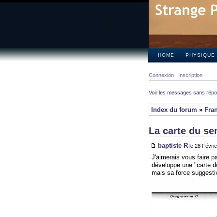
HOME
PHYSIQUE
Connexion
Inscription
Voir les messages sans rép
Index du forum
»
Fra
La carte du s
baptiste R
le 28 Févri
J'aimerais vous faire pa
développe une "carte d
mais sa force suggestiv