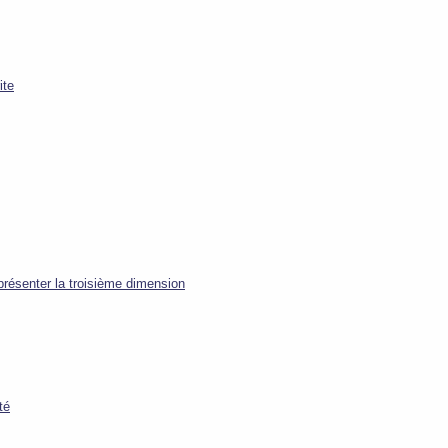
ite
présenter la troisième dimension
té