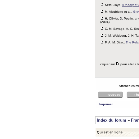
Seth Lloyd,
A theory of
M. Alcubierre et al.,
Grav
H. Ollivier, D. Poulin, a
(2004)
C. M. Savage, A. C. Se
J. M. Weisberg, J. H. Ta
P. A. M. Dirac,
The Rela
-----
cliquer sur
pour aller à l
Afficher les 
Imprimer
Index du forum
»
Fra
Qui est en ligne