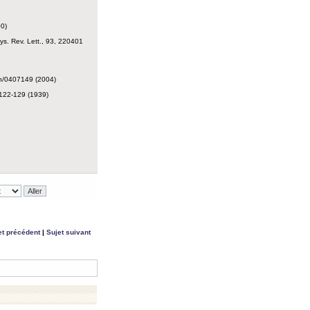
00)
ys. Rev. Lett., 93, 220401
ph/0407149 (2004)
I:122-129 (1939)
et précédent
|
Sujet suivant