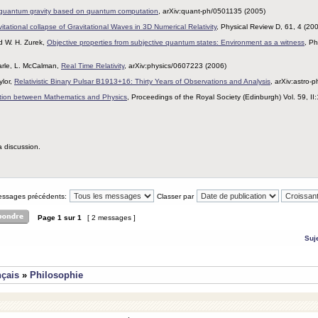
 quantum gravity based on quantum computation
, arXiv:quant-ph/0501135 (2005)
itational collapse of Gravitational Waves in 3D Numerical Relativity
, Physical Review D, 61, 4 (20
nd W. H. Zurek,
Objective properties from subjective quantum states: Environment as a witness
, Ph
arle, L. McCalman,
Real Time Relativity
, arXiv:physics/0607223 (2006)
ylor,
Relativistic Binary Pulsar B1913+16: Thirty Years of Observations and Analysis
, arXiv:astro-
tion between Mathematics and Physics
, Proceedings of the Royal Society (Edinburgh) Vol. 59, I
a discussion.
messages précédents:
Classer par
Page
1
sur
1
[ 2 messages ]
Suj
nçais
»
Philosophie