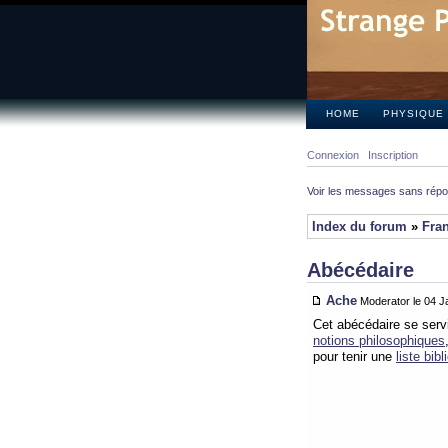
HOME
PHYSIQUE
Connexion
Inscription
Voir les messages sans rép
Index du forum
»
Fra
Abécédaire
Ache
Moderator le 04 J
Cet abécédaire se servi
notions philosophiques
pour tenir une
liste bib