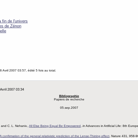
fin de l'univers
es de Zénon
elle
6 Avril 2007 03:57, édité 5 fois au total.
Avril 2007 03:34
Bibliographie
Papiers de recherche
05.sep.2007
, and C. L. Nehaniv.,
All Else Being Equal Be Empowered
,
in
Advances in Artificial Life: 8th Eur
A confirmation of the general relativistic prediction of the Lense-Thirring effect
, Nature 431, 958-9