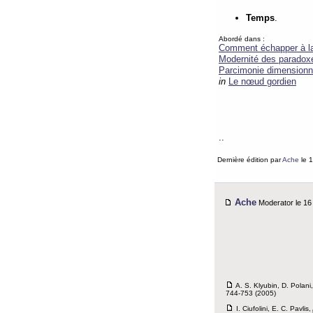
Temps
.
Abordé dans :
Comment échapper à la 
Modernité des paradox
Parcimonie dimensionn
in
Le nœud gordien
..
Dernière édition par
Ache
le 1
Ache
Moderator le 16 
A. S. Klyubin, D. Polani
744-753 (2005)
I. Ciufolini, E. C. Pavlis,