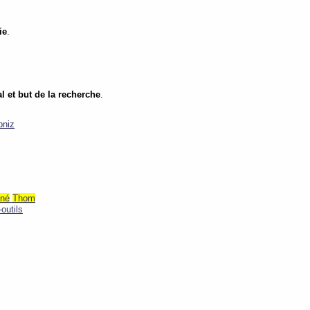
ie
.
l et but de la recherche
.
bniz
né
Thom
outils