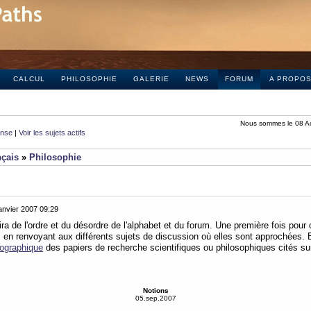
CALCUL
PHILOSOPHIE
GALERIE
NEWS
FORUM
A PROPO
Nous sommes le 08 A
onse
|
Voir les sujets actifs
nçais
»
Philosophie
anvier 2007 09:29
ra de l'ordre et du désordre de l'alphabet et du forum. Une première fois pour
, en renvoyant aux différents sujets de discussion où elles sont approchées.
liographique
des papiers de recherche scientifiques ou philosophiques cités sur
Notions
05.sep.2007