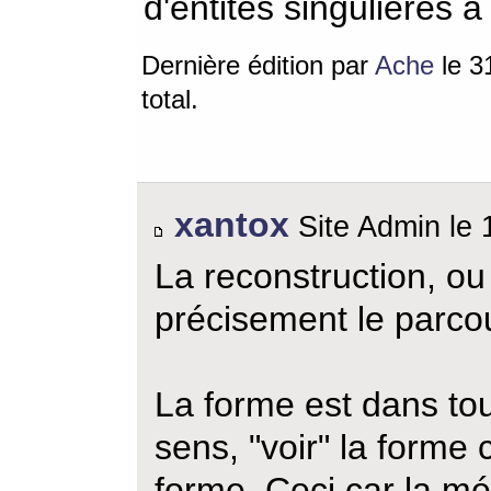
d'entités singulières à 
Dernière édition par
Ache
le 3
total.
xantox
Site Admin le 
La reconstruction, ou 
précisement le parcou
La forme est dans tou
sens, "voir" la forme c
forme. Ceci car la mé