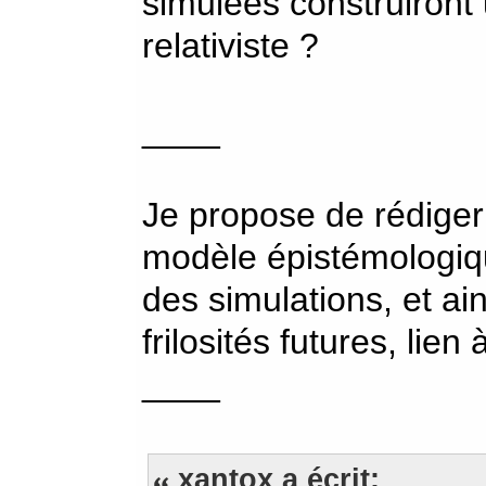
simulées construiront
relativiste ?
____
Je propose de rédige
modèle épistémologiqu
des simulations, et ai
frilosités futures, lien 
____
xantox a écrit: