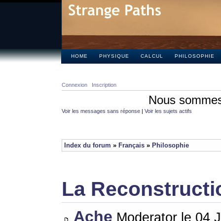
HOME
PHYSIQUE
CALCUL
PHILOSOPHIE
Connexion
Inscription
Nous sommes 
Voir les messages sans réponse
|
Voir les sujets actifs
Index du forum
»
Français
»
Philosophie
La Reconstructi
Ache
Moderator le 04 J