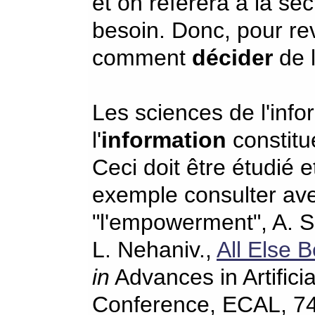
et on réfèrera à la se
besoin. Donc, pour rev
comment
décider
de l
Les sciences de l'inf
l'
information
constitue
Ceci doit être étudié 
exemple consulter avec 
"l'empowerment", A. S.
L. Nehaniv.,
All Else
in
Advances in Artifici
Conference, ECAL, 74