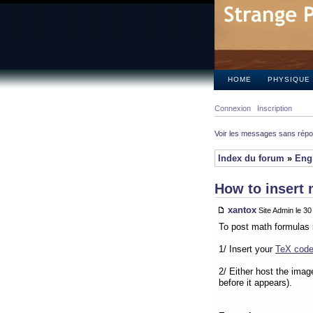
HOME
PHYSIQUE
Connexion
Inscription
Voir les messages sans rép
Index du forum
»
Eng
How to insert 
xantox
Site Admin le 3
To post math formulas 
1/ Insert your
TeX cod
2/ Either host the imag
before it appears).