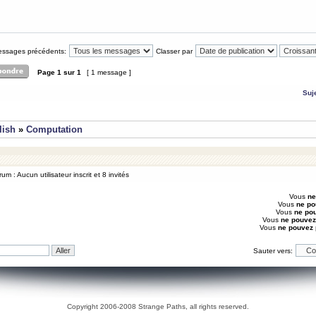
messages précédents:
Classer par
Page
1
sur
1
[ 1 message ]
Suj
lish
»
Computation
um : Aucun utilisateur inscrit et 8 invités
Vous
ne
Vous
ne po
Vous
ne po
Vous
ne pouvez
Vous
ne pouvez
Sauter vers:
Copyright 2006-2008 Strange Paths, all rights reserved.