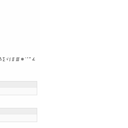
∑ √ ∫ ∬ ∭ ⊗ ′ ″ ‴ ∠