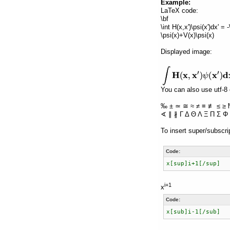
Example:
LaTeX code:
\bf
\int H(x,x')\psi(x')dx' =
\psi(x)+V(x)\psi(x)
Displayed image:
You can also use utf-8 
‰ ± ≃ ≅ ≈ ≠ ≡ ≢ ≤ ≥ 
∢ ∥ ∦ Γ Δ Θ Λ Ξ Π Σ Φ 
To insert super/subscri
Code:
x[sup]i+1[/sup]
i+1
x
Code:
x[sub]i-1[/sub]