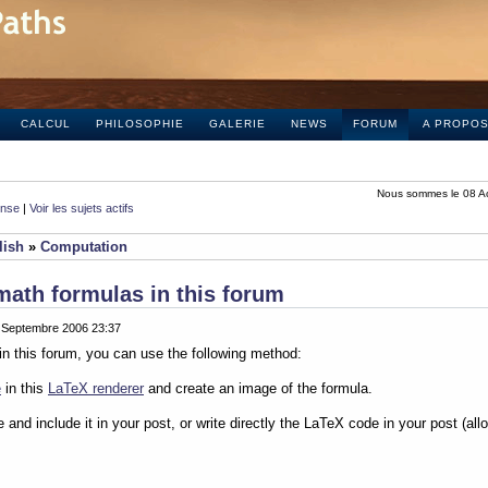
CALCUL
PHILOSOPHIE
GALERIE
NEWS
FORUM
A PROPO
Nous sommes le 08 A
onse
|
Voir les sujets actifs
lish
»
Computation
math formulas in this forum
0 Septembre 2006 23:37
in this forum, you can use the following method:
e
in this
LaTeX renderer
and create an image of the formula.
e and include it in your post, or write directly the LaTeX code in your post (al