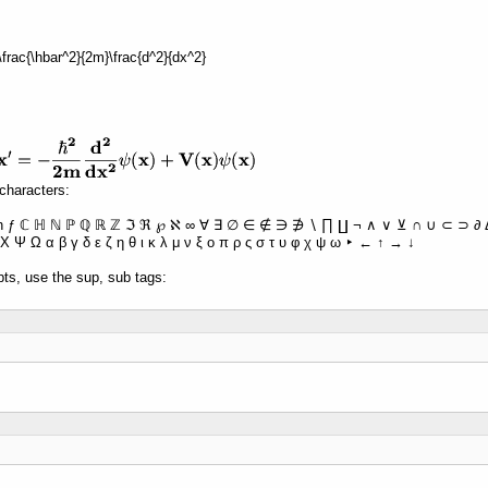
 -\frac{\hbar^2}{2m}\frac{d^2}{dx^2}
characters:
ħ ƒ ℂ ℍ ℕ ℙ ℚ ℝ ℤ ℑ ℜ ℘ ℵ ∞ ∀ ∃ ∅ ∈ ∉ ∋ ∌ ∖ ∏ ∐ ¬ ∧ ∨ ⊻ ∩ ∪ ⊂ ⊃ ∂ Δ 
Χ Ψ Ω α β γ δ ε ζ η θ ι κ λ μ ν ξ ο π ρ ς σ τ υ φ χ ψ ω ‣ ← ↑ → ↓
pts, use the sup, sub tags: