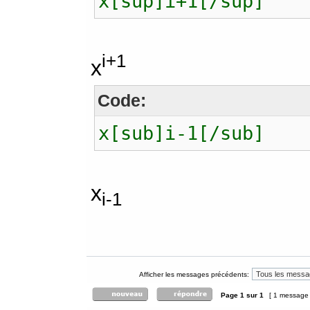
x[sup]i+1[/sup]
i+1
x
Code:
x[sub]i-1[/sub]
x
i-1
Afficher les messages précédents:
Page
1
sur
1
[ 1 message