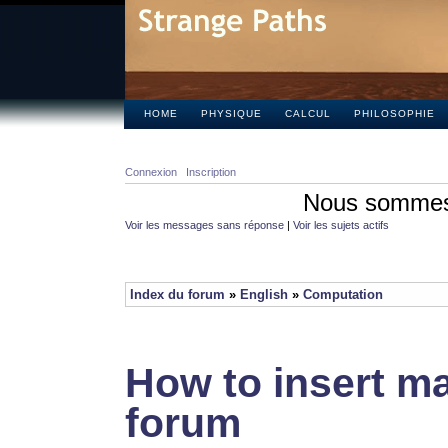
HOME
PHYSIQUE
CALCUL
PHILOSOPHIE
Connexion
Inscription
Nous sommes 
Voir les messages sans réponse
|
Voir les sujets actifs
Index du forum
»
English
»
Computation
How to insert ma
forum