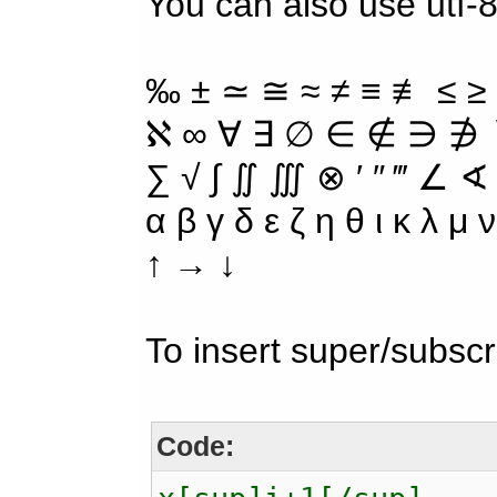
You can also use utf-8
‰ ± ≃ ≅ ≈ ≠ ≡ ≢ ≤ ≥
ℵ ∞ ∀ ∃ ∅ ∈ ∉ ∋ ∌ ∖
∑ √ ∫ ∬ ∭ ⊗ ′ ″ ‴ ∠ ∢
α β γ δ ε ζ η θ ι κ λ μ
↑ → ↓
To insert super/subscr
Code: