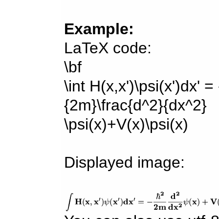
Example:
LaTeX code:
\bf
\int H(x,x')\psi(x')dx' =
{2m}\frac{d^2}{dx^2}
\psi(x)+V(x)\psi(x)
Displayed image: