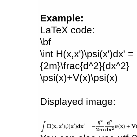
Example:
LaTeX code:
\bf
\int H(x,x')\psi(x')dx' =
{2m}\frac{d^2}{dx^2}
\psi(x)+V(x)\psi(x)
Displayed image: