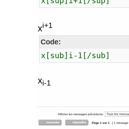
x[sup]i+1[/sup]
i+1
x
Code:
x[sub]i-1[/sub]
x
i-1
Afficher les messages précédents:
Page
1
sur
1
[ 1 message