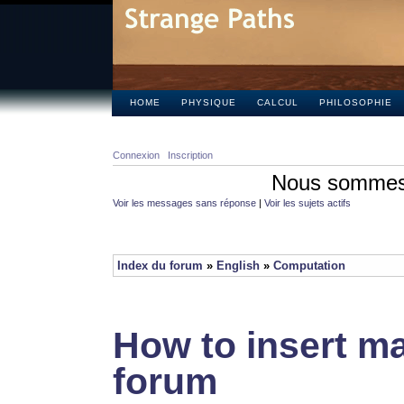
HOME
PHYSIQUE
CALCUL
PHILOSOPHIE
Connexion
Inscription
Nous sommes 
Voir les messages sans réponse
|
Voir les sujets actifs
Index du forum
»
English
»
Computation
How to insert ma
forum