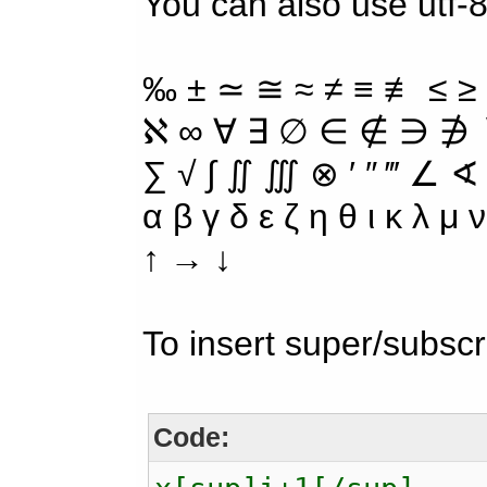
You can also use utf-8
‰ ± ≃ ≅ ≈ ≠ ≡ ≢ ≤ ≥
ℵ ∞ ∀ ∃ ∅ ∈ ∉ ∋ ∌ ∖
∑ √ ∫ ∬ ∭ ⊗ ′ ″ ‴ ∠ ∢
α β γ δ ε ζ η θ ι κ λ μ
↑ → ↓
To insert super/subscr
Code: