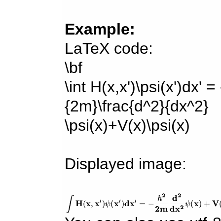
Example:
LaTeX code:
\bf
\int H(x,x')\psi(x')dx' =
{2m}\frac{d^2}{dx^2}
\psi(x)+V(x)\psi(x)
Displayed image: