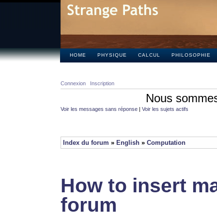
HOME
PHYSIQUE
CALCUL
PHILOSOPHIE
Connexion
Inscription
Nous sommes 
Voir les messages sans réponse
|
Voir les sujets actifs
Index du forum
»
English
»
Computation
How to insert ma
forum