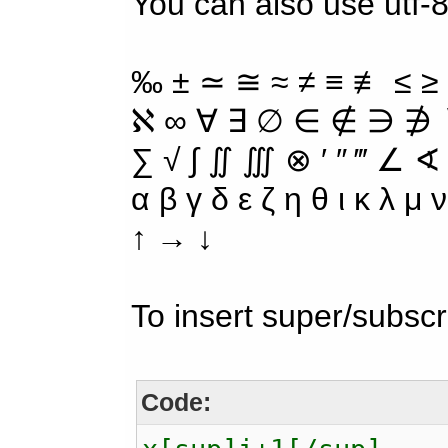
You can also use utf-8
‰ ± ≃ ≅ ≈ ≠ ≡ ≢ ≤ ≥
ℵ ∞ ∀ ∃ ∅ ∈ ∉ ∋ ∌ ∖
∑ √ ∫ ∬ ∭ ⊗ ′ ″ ‴ ∠ ∢
α β γ δ ε ζ η θ ι κ λ μ
↑ → ↓
To insert super/subscr
Code: