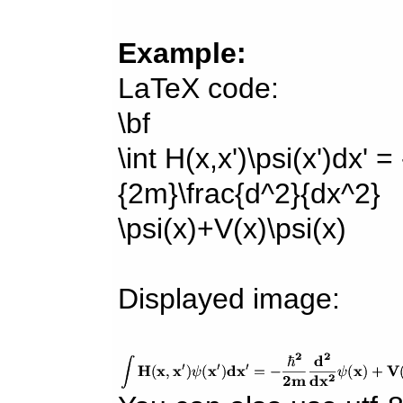
Example:
LaTeX code:
\bf
\int H(x,x')\psi(x')dx' =
{2m}\frac{d^2}{dx^2}
\psi(x)+V(x)\psi(x)
Displayed image: