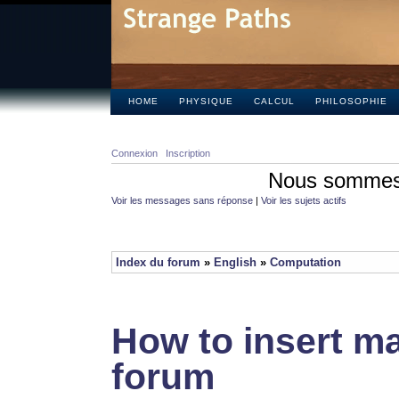
HOME
PHYSIQUE
CALCUL
PHILOSOPHIE
Connexion
Inscription
Nous sommes 
Voir les messages sans réponse
|
Voir les sujets actifs
Index du forum
»
English
»
Computation
How to insert ma
forum