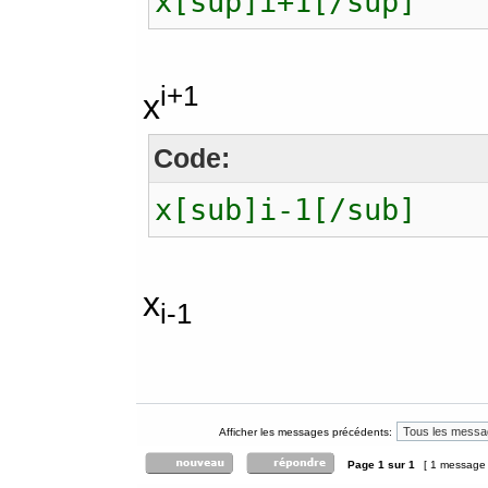
x[sup]i+1[/sup]
i+1
x
Code:
x[sub]i-1[/sub]
x
i-1
Afficher les messages précédents:
Page
1
sur
1
[ 1 message