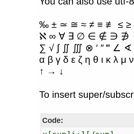
You can also use utf-8
‰ ± ≃ ≅ ≈ ≠ ≡ ≢ ≤ ≥
ℵ ∞ ∀ ∃ ∅ ∈ ∉ ∋ ∌ ∖
∑ √ ∫ ∬ ∭ ⊗ ′ ″ ‴ ∠ ∢
α β γ δ ε ζ η θ ι κ λ μ
↑ → ↓
To insert super/subscr
Code: