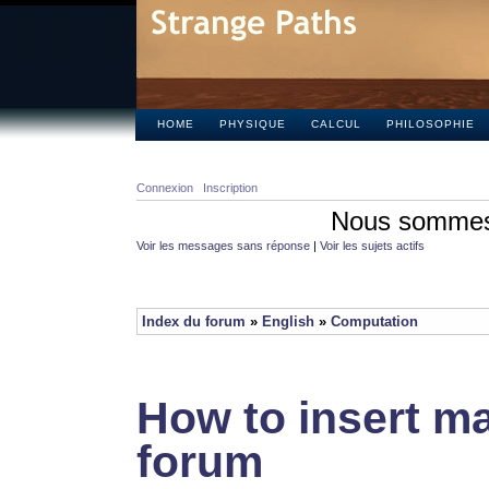
HOME
PHYSIQUE
CALCUL
PHILOSOPHIE
Connexion
Inscription
Nous sommes 
Voir les messages sans réponse
|
Voir les sujets actifs
Index du forum
»
English
»
Computation
How to insert ma
forum