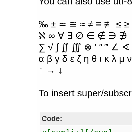
You can also use utf-8
‰ ± ≃ ≅ ≈ ≠ ≡ ≢ ≤ ≥
ℵ ∞ ∀ ∃ ∅ ∈ ∉ ∋ ∌ ∖
∑ √ ∫ ∬ ∭ ⊗ ′ ″ ‴ ∠ ∢
α β γ δ ε ζ η θ ι κ λ μ
↑ → ↓
To insert super/subscr
Code: