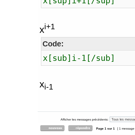
x[sup]i+1[/sup]
i+1
x
Code:
x[sub]i-1[/sub]
x
i-1
Afficher les messages précédents:
Page
1
sur
1
[ 1 message