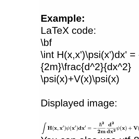
Example:
LaTeX code:
\bf
\int H(x,x')\psi(x')dx' =
{2m}\frac{d^2}{dx^2}
\psi(x)+V(x)\psi(x)
Displayed image: