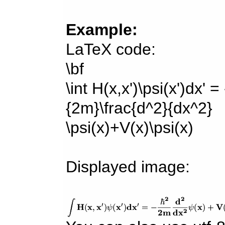
Example:
LaTeX code:
\bf
\int H(x,x')\psi(x')dx' =
{2m}\frac{d^2}{dx^2}
\psi(x)+V(x)\psi(x)
Displayed image: