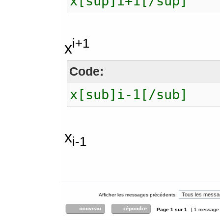
x[sup]i+1[/sup]
i+1
x
Code:
x[sub]i-1[/sub]
x
i-1
Afficher les messages précédents:
Page
1
sur
1
[ 1 message