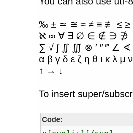
You can also use utf-8
‰ ± ≃ ≅ ≈ ≠ ≡ ≢ ≤ ≥
ℵ ∞ ∀ ∃ ∅ ∈ ∉ ∋ ∌ ∖
∑ √ ∫ ∬ ∭ ⊗ ′ ″ ‴ ∠ ∢
α β γ δ ε ζ η θ ι κ λ μ
↑ → ↓
To insert super/subscr
Code: