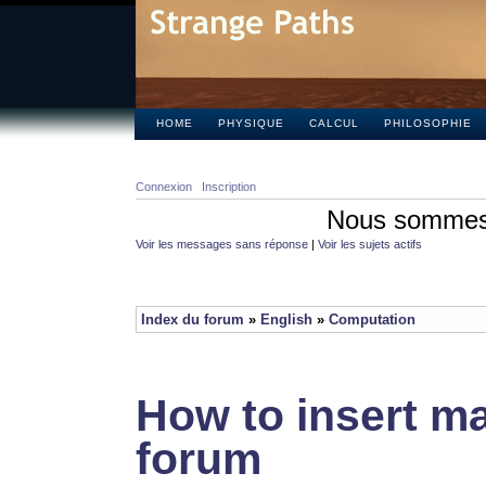
HOME
PHYSIQUE
CALCUL
PHILOSOPHIE
Connexion
Inscription
Nous sommes 
Voir les messages sans réponse
|
Voir les sujets actifs
Index du forum
»
English
»
Computation
How to insert ma
forum