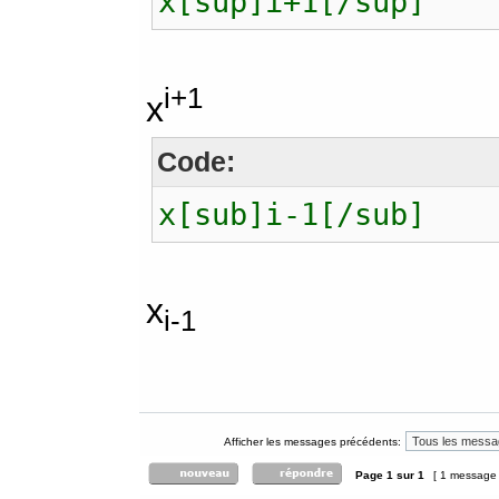
x[sup]i+1[/sup]
i+1
x
Code:
x[sub]i-1[/sub]
x
i-1
Afficher les messages précédents:
Page
1
sur
1
[ 1 message