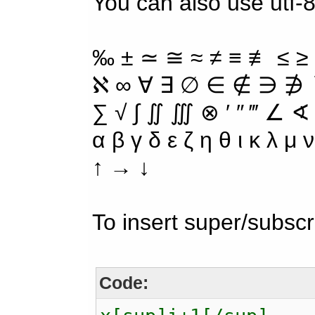
You can also use utf-8
‰ ± ≃ ≅ ≈ ≠ ≡ ≢ ≤ ≥
ℵ ∞ ∀ ∃ ∅ ∈ ∉ ∋ ∌ ∖
∑ √ ∫ ∬ ∭ ⊗ ′ ″ ‴ ∠ ∢
α β γ δ ε ζ η θ ι κ λ μ
↑ → ↓
To insert super/subscr
Code: