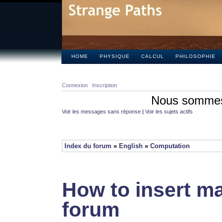
HOME
PHYSIQUE
CALCUL
PHILOSOPHIE
Connexion
Inscription
Nous sommes 
Voir les messages sans réponse
|
Voir les sujets actifs
Index du forum
»
English
»
Computation
How to insert ma
forum