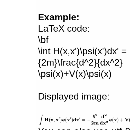
Example:
LaTeX code:
\bf
\int H(x,x')\psi(x')dx' =
{2m}\frac{d^2}{dx^2}
\psi(x)+V(x)\psi(x)
Displayed image: