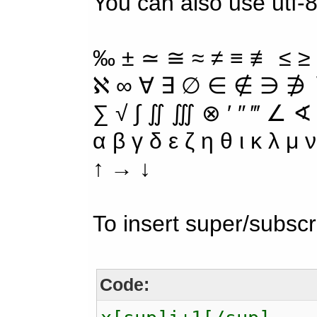
You can also use utf-8
‰ ± ≃ ≅ ≈ ≠ ≡ ≢ ≤ ≥
ℵ ∞ ∀ ∃ ∅ ∈ ∉ ∋ ∌ ∖
∑ √ ∫ ∬ ∭ ⊗ ′ ″ ‴ ∠ ∢
α β γ δ ε ζ η θ ι κ λ μ
↑ → ↓
To insert super/subscr
Code: