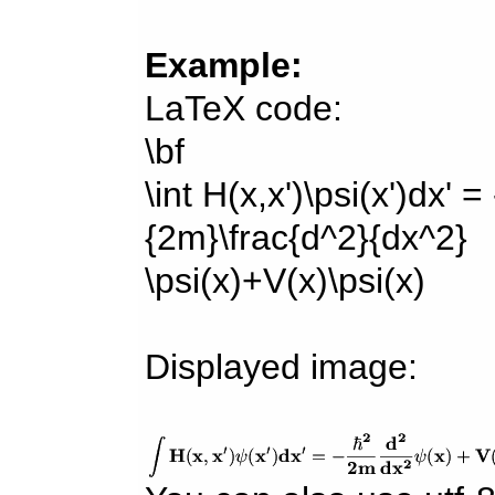
Example:
LaTeX code:
\bf
\int H(x,x')\psi(x')dx' =
{2m}\frac{d^2}{dx^2}
\psi(x)+V(x)\psi(x)
Displayed image: