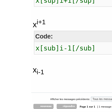
x[sup]i+1[/sup]
i+1
x
Code:
x[sub]i-1[/sub]
x
i-1
Afficher les messages précédents:
Page
1
sur
1
[ 1 message