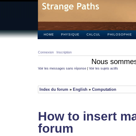
HOME
PHYSIQUE
CALCUL
PHILOSOPHIE
Connexion
Inscription
Nous sommes 
Voir les messages sans réponse
|
Voir les sujets actifs
Index du forum
»
English
»
Computation
How to insert ma
forum