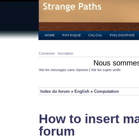
HOME
PHYSIQUE
CALCUL
PHILOSOPHIE
Connexion
Inscription
Nous sommes 
Voir les messages sans réponse
|
Voir les sujets actifs
Index du forum
»
English
»
Computation
How to insert ma
forum