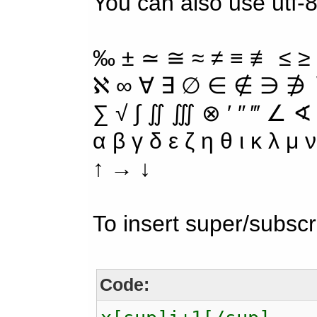
You can also use utf-8
‰ ± ≃ ≅ ≈ ≠ ≡ ≢ ≤ ≥
ℵ ∞ ∀ ∃ ∅ ∈ ∉ ∋ ∌ ∖
∑ √ ∫ ∬ ∭ ⊗ ′ ″ ‴ ∠ ∢
α β γ δ ε ζ η θ ι κ λ μ
↑ → ↓
To insert super/subscr
Code: