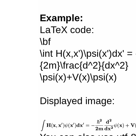
Example:
LaTeX code:
\bf
\int H(x,x')\psi(x')dx' =
{2m}\frac{d^2}{dx^2}
\psi(x)+V(x)\psi(x)
Displayed image: