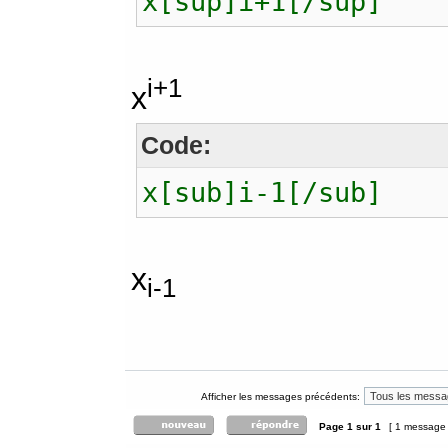
x[sup]i+1[/sup]
i+1
x
Code:
x[sub]i-1[/sub]
x
i-1
Afficher les messages précédents:
Page
1
sur
1
[ 1 message