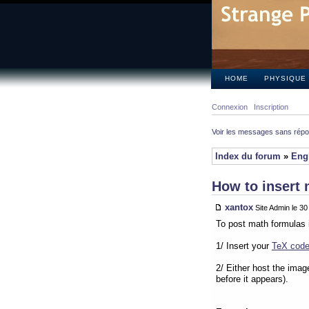
HOME
PHYSIQUE
Connexion
Inscription
Voir les messages sans rép
Index du forum
»
Eng
How to insert 
xantox
Site Admin le 3
To post math formulas 
1/ Insert your
TeX cod
2/ Either host the imag
before it appears).