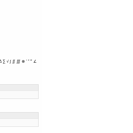
∑ √ ∫ ∬ ∭ ⊗ ′ ″ ‴ ∠