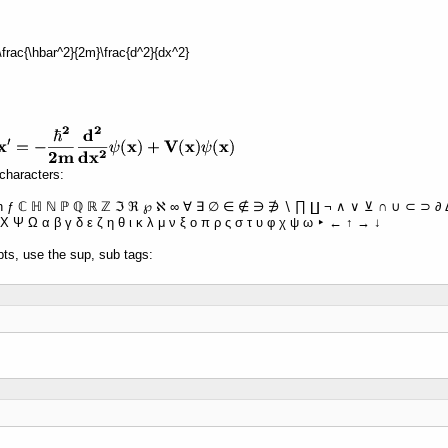
 -\frac{\hbar^2}{2m}\frac{d^2}{dx^2}
characters:
ħ ƒ ℂ ℍ ℕ ℙ ℚ ℝ ℤ ℑ ℜ ℘ ℵ ∞ ∀ ∃ ∅ ∈ ∉ ∋ ∌ ∖ ∏ ∐ ¬ ∧ ∨ ⊻ ∩ ∪ ⊂ ⊃ ∂ Δ 
Χ Ψ Ω α β γ δ ε ζ η θ ι κ λ μ ν ξ ο π ρ ς σ τ υ φ χ ψ ω ‣ ← ↑ → ↓
pts, use the sup, sub tags: