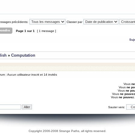
messages précédents:
Classer par
Page
1
sur
1
[ 1 message ]
Suj
lish
»
Computation
um : Aucun utilisateur inscrit et 14 invités
Vous
ne
Vous
ne po
Vous
ne po
Vous
ne pouvez
Vous
ne pouvez
Sauter vers:
Copyright 2006-2008 Strange Paths, all rights reserved.