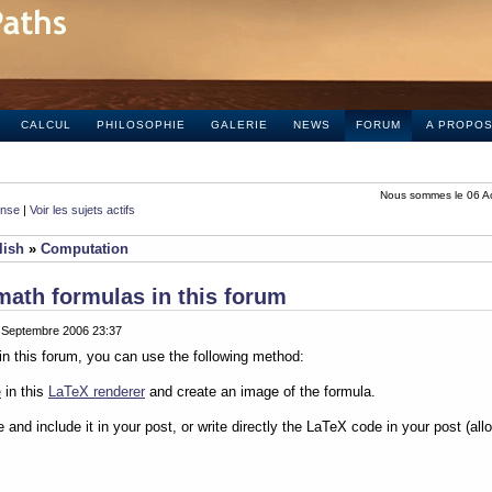
CALCUL
PHILOSOPHIE
GALERIE
NEWS
FORUM
A PROPO
Nous sommes le 06 A
onse
|
Voir les sujets actifs
lish
»
Computation
math formulas in this forum
0 Septembre 2006 23:37
in this forum, you can use the following method:
e
in this
LaTeX renderer
and create an image of the formula.
e and include it in your post, or write directly the LaTeX code in your post (al