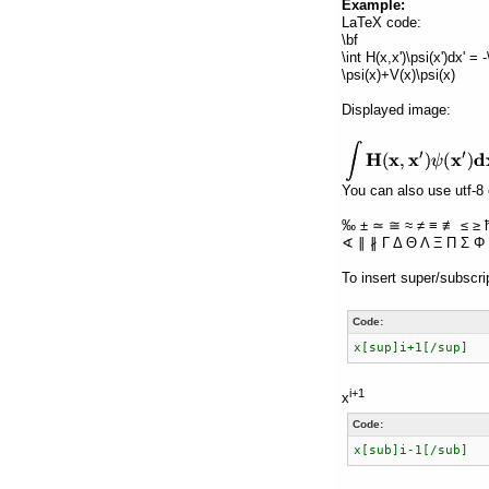
Example:
LaTeX code:
\bf
\int H(x,x')\psi(x')dx' =
\psi(x)+V(x)\psi(x)
Displayed image:
You can also use utf-8 
‰ ± ≃ ≅ ≈ ≠ ≡ ≢ ≤ ≥ 
∢ ∥ ∦ Γ Δ Θ Λ Ξ Π Σ Φ 
To insert super/subscri
Code:
x[sup]i+1[/sup]
i+1
x
Code:
x[sub]i-1[/sub]