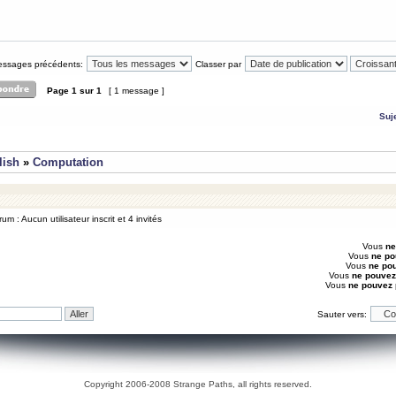
messages précédents:
Classer par
Page
1
sur
1
[ 1 message ]
Suj
lish
»
Computation
um : Aucun utilisateur inscrit et 4 invités
Vous
ne
Vous
ne po
Vous
ne po
Vous
ne pouvez
Vous
ne pouvez
Sauter vers:
Copyright 2006-2008 Strange Paths, all rights reserved.