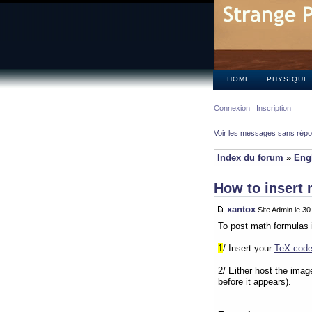
HOME
PHYSIQUE
Connexion
Inscription
Voir les messages sans rép
Index du forum
»
Eng
How to insert 
xantox
Site Admin le 3
To post math formulas 
1
/ Insert your
TeX cod
2/ Either host the ima
before it appears).