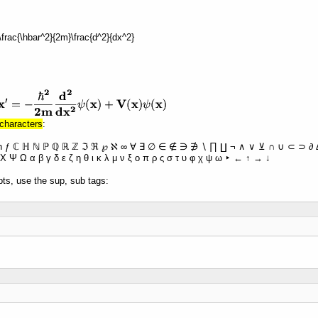
 -\frac{\hbar^2}{2m}\frac{d^2}{dx^2}
characters
:
ħ ƒ ℂ ℍ ℕ ℙ ℚ ℝ ℤ ℑ ℜ ℘ ℵ ∞ ∀ ∃ ∅ ∈ ∉ ∋ ∌ ∖ ∏ ∐ ¬ ∧ ∨ ⊻ ∩ ∪ ⊂ ⊃ ∂ Δ 
Χ Ψ Ω α β γ δ ε ζ η θ ι κ λ μ ν ξ ο π ρ ς σ τ υ φ χ ψ ω ‣ ← ↑ → ↓
pts, use the sup, sub tags: