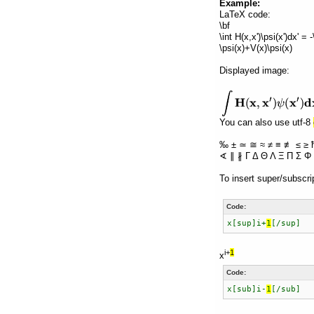
Example:
LaTeX code:
\bf
\int H(x,x')\psi(x')dx' =
\psi(x)+V(x)\psi(x)
Displayed image:
You can also use utf-8
‰ ± ≃ ≅ ≈ ≠ ≡ ≢ ≤ ≥ 
∢ ∥ ∦ Γ Δ Θ Λ Ξ Π Σ Φ 
To insert super/subscri
Code:
x[sup]i+
1
[/sup]
i+
1
x
Code:
x[sub]i-
1
[/sub]