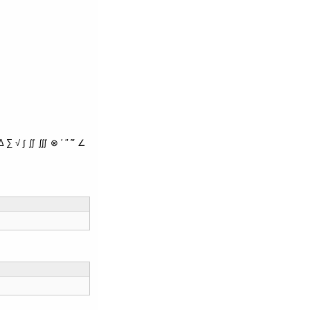
∑ √ ∫ ∬ ∭ ⊗ ′ ″ ‴ ∠