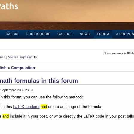
CALCUL
PHILOSOPHIE
GALERIE
NEWS
FORUM
A PROPO
Nous sommes le 06 A
onse
|
Voir les sujets actifs
lish
»
Computation
math formulas in this forum
0 Septembre 2006 23:37
in this forum, you can use the following method:
e
in this
LaTeX renderer
and
create an image of the formula.
ge
and
include it in your post, or write directly the LaTeX code in your post (al