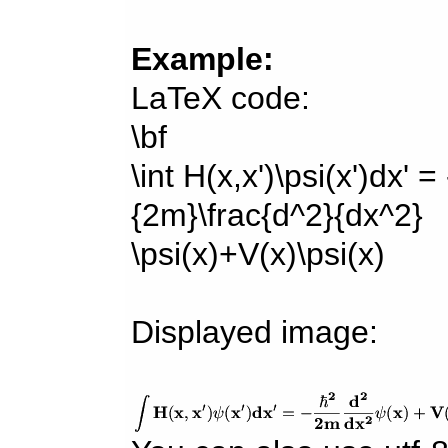
Example:
LaTeX code:
\bf
\int H(x,x')\psi(x')dx' =
{2m}\frac{d^2}{dx^2}
\psi(x)+V(x)\psi(x)
Displayed image: