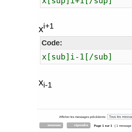
x[sup]i+1[/sup]
i+1
x
Code:
x[sub]i-1[/sub]
x
i-1
Afficher les messages précédents:
Page
1
sur
1
[ 1 message