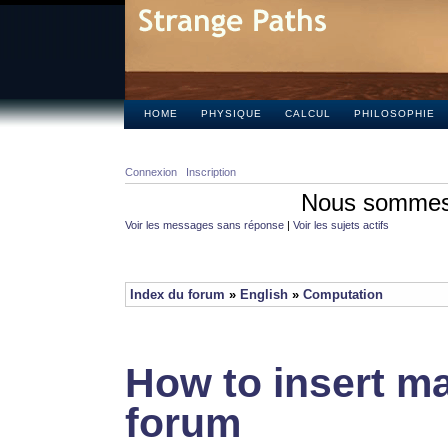
HOME
PHYSIQUE
CALCUL
PHILOSOPHIE
Connexion
Inscription
Nous sommes 
Voir les messages sans réponse
|
Voir les sujets actifs
Index du forum
»
English
»
Computation
How to insert ma
forum