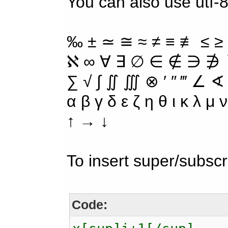
You can also use utf-
‰ ± ≃ ≅ ≈ ≠ ≡ ≢ ≤ ≥
ℵ ∞ ∀ ∃ ∅ ∈ ∉ ∋ ∌ ∖
∑ √ ∫ ∬ ∭ ⊗ ′ ″ ‴ ∠ ∢
α β γ δ ε ζ η θ ι κ λ μ
↑ → ↓
To insert super/subscr
Code: