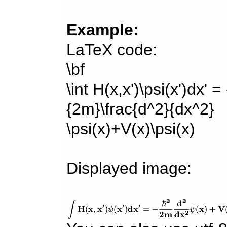
Example:
LaTeX code:
\bf
\int H(x,x')\psi(x')dx' =
{2m}\frac{d^2}{dx^2}
\psi(x)+V(x)\psi(x)
Displayed image: