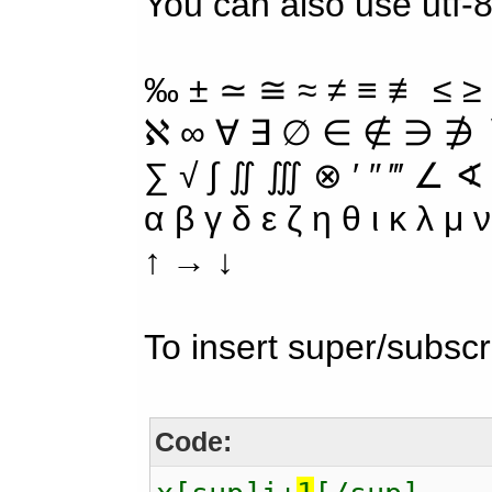
You can also use utf-
‰ ± ≃ ≅ ≈ ≠ ≡ ≢ ≤ ≥
ℵ ∞ ∀ ∃ ∅ ∈ ∉ ∋ ∌ ∖
∑ √ ∫ ∬ ∭ ⊗ ′ ″ ‴ ∠ ∢
α β γ δ ε ζ η θ ι κ λ μ
↑ → ↓
To insert super/subscr
Code: