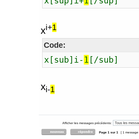
x[sup]i+
1
[/sup]
i+
1
x
Code:
x[sub]i-
1
[/sub]
x
i-
1
Afficher les messages précédents:
Page
1
sur
1
[ 1 message