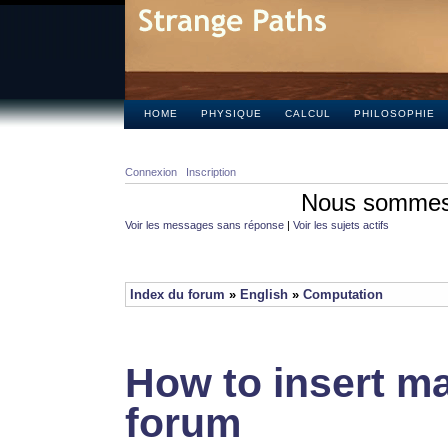
HOME
PHYSIQUE
CALCUL
PHILOSOPHIE
Connexion
Inscription
Nous sommes 
Voir les messages sans réponse
|
Voir les sujets actifs
Index du forum
»
English
»
Computation
How to insert ma
forum