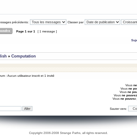
messages précédents:
Classer par
Page
1
sur
1
[ 1 message ]
Suj
lish
»
Computation
um : Aucun utilisateur inscrit et 1 invité
Vous
ne
Vous
ne po
Vous
ne po
Vous
ne pouvez
Vous
ne pouvez
Sauter vers:
Copyright 2006-2008 Strange Paths, all rights reserved.