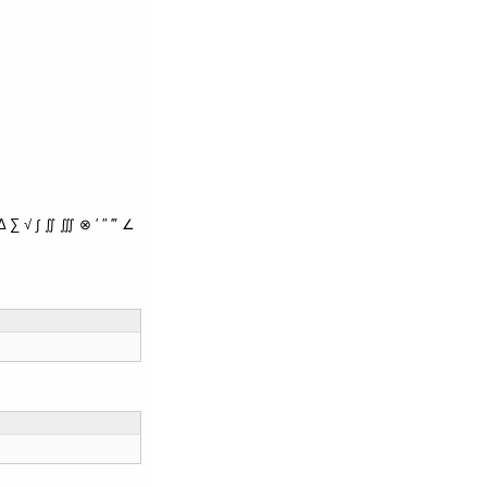
∑ √ ∫ ∬ ∭ ⊗ ′ ″ ‴ ∠