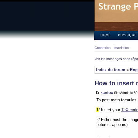
HOME
PHYSIQUE
Connexion
Inscription
Voir les messages sans rép
Index du forum
»
Eng
How to insert 
xantox
Site Admin le 3
To post math formulas 
1
/ Insert your
TeX cod
2/ Either host the ima
before it appears).