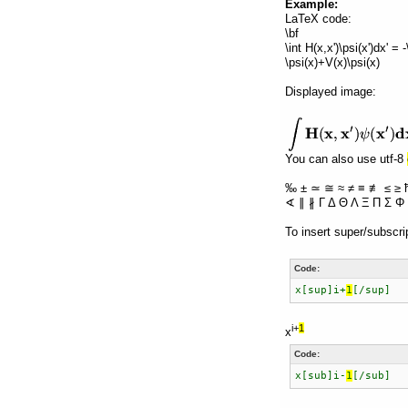
Example:
LaTeX code:
\bf
\int H(x,x')\psi(x')dx' =
\psi(x)+V(x)\psi(x)
Displayed image:
You can also use utf-8
‰ ± ≃ ≅ ≈ ≠ ≡ ≢ ≤ ≥ 
∢ ∥ ∦ Γ Δ Θ Λ Ξ Π Σ Φ 
To insert super/subscri
Code:
x[sup]i+
1
[/sup]
i+
1
x
Code:
x[sub]i-
1
[/sub]