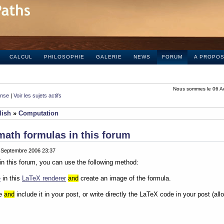
CALCUL
PHILOSOPHIE
GALERIE
NEWS
FORUM
A PROPO
Nous sommes le 06 A
onse
|
Voir les sujets actifs
lish
»
Computation
math formulas in this forum
0 Septembre 2006 23:37
in this forum, you can use the following method:
e
in this
LaTeX renderer
and
create an image of the formula.
ge
and
include it in your post, or write directly the LaTeX code in your post (al