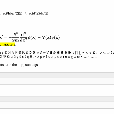
 -\frac{\hbar^2}{2m}\frac{d^2}{dx^2}
characters
:
ħ ƒ ℂ ℍ ℕ ℙ ℚ ℝ ℤ ℑ ℜ ℘ ℵ ∞ ∀ ∃ ∅ ∈ ∉ ∋ ∌ ∖ ∏ ∐ ¬ ∧ ∨ ⊻ ∩ ∪ ⊂ ⊃ ∂ Δ 
Χ Ψ Ω α β γ δ ε ζ η θ ι κ λ μ ν ξ ο π ρ ς σ τ υ φ χ ψ ω ‣ ← ↑ → ↓
pts, use the sup, sub tags: