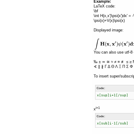
Example:
LaTeX code:
\bf
\int H(x,x')\psi(x')dx' =
\psi(x)+V(x)\psi(x)
Displayed image:
You can also use utf-8 
‰ ± ≃ ≅ ≈ ≠ ≡ ≢ ≤ ≥ 
∢ ∥ ∦ Γ Δ Θ Λ Ξ Π Σ Φ 
To insert super/subscri
Code:
x[sup]i+1[/sup]
i+1
x
Code:
x[sub]i-1[/sub]