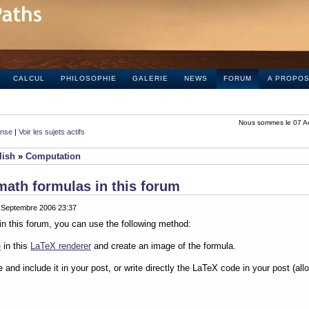
CALCUL
PHILOSOPHIE
GALERIE
NEWS
FORUM
A PROPO
Nous sommes le 07 A
onse
|
Voir les sujets actifs
lish
»
Computation
math formulas in this forum
0 Septembre 2006 23:37
in this forum, you can use the following method:
e
in this
LaTeX renderer
and create an image of the formula.
e and include it in your post, or write directly the LaTeX code in your post (al