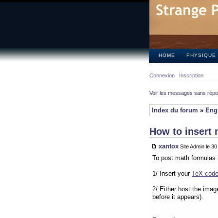
HOME
PHYSIQUE
Connexion
Inscription
Voir les messages sans rép
Index du forum
»
Eng
How to insert 
xantox
Site Admin le 3
To post math formulas 
1/ Insert your
TeX cod
2/ Either host the imag
before it appears).