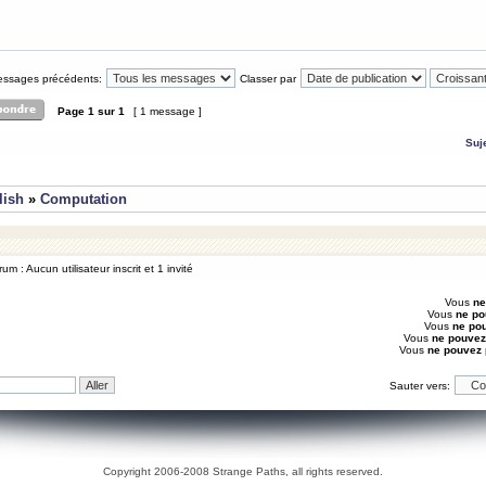
messages précédents:
Classer par
Page
1
sur
1
[ 1 message ]
Suj
lish
»
Computation
um : Aucun utilisateur inscrit et 1 invité
Vous
ne
Vous
ne po
Vous
ne po
Vous
ne pouvez
Vous
ne pouvez
Sauter vers:
Copyright 2006-2008 Strange Paths, all rights reserved.