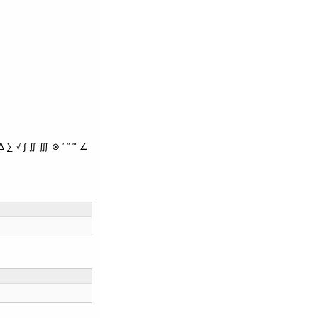
∑ √ ∫ ∬ ∭ ⊗ ′ ″ ‴ ∠