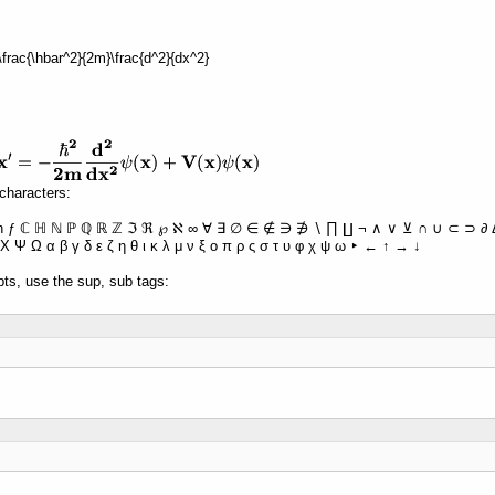
 -\frac{\hbar^2}{2m}\frac{d^2}{dx^2}
characters:
ħ ƒ ℂ ℍ ℕ ℙ ℚ ℝ ℤ ℑ ℜ ℘ ℵ ∞ ∀ ∃ ∅ ∈ ∉ ∋ ∌ ∖ ∏ ∐ ¬ ∧ ∨ ⊻ ∩ ∪ ⊂ ⊃ ∂ Δ 
Χ Ψ Ω α β γ δ ε ζ η θ ι κ λ μ ν ξ ο π ρ ς σ τ υ φ χ ψ ω ‣ ← ↑ → ↓
pts, use the sup, sub tags: