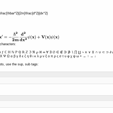
 -\frac{\hbar^2}{2m}\frac{d^2}{dx^2}
characters:
ħ ƒ ℂ ℍ ℕ ℙ ℚ ℝ ℤ ℑ ℜ ℘ ℵ ∞ ∀ ∃ ∅ ∈ ∉ ∋ ∌ ∖ ∏ ∐ ¬ ∧ ∨ ⊻ ∩ ∪ ⊂ ⊃ ∂ Δ 
Χ Ψ Ω α β γ δ ε ζ η θ ι κ λ μ ν ξ ο π ρ ς σ τ υ φ χ ψ ω ‣ ← ↑ → ↓
pts, use the sup, sub tags: