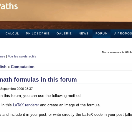
CALCUL
PHILOSOPHIE
GALERIE
NEWS
FORUM
A PROPO
Nous sommes le 08 A
onse
|
Voir les sujets actifs
lish
»
Computation
math formulas in this forum
0 Septembre 2006 23:37
in this forum, you can use the following method:
e
in this
LaTeX renderer
and create an image of the formula.
e and include it in your post, or write directly the LaTeX code in your post (al