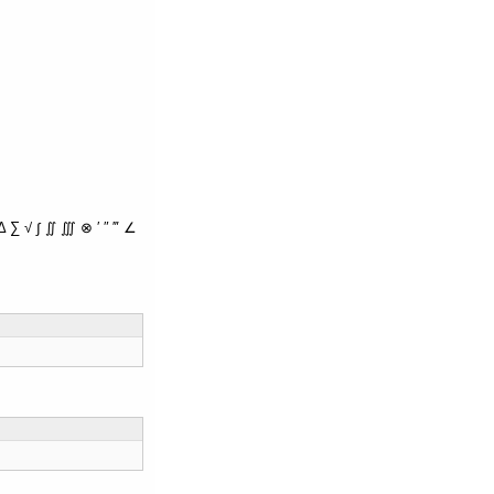
∑ √ ∫ ∬ ∭ ⊗ ′ ″ ‴ ∠