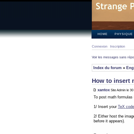
HOME
PHYSIQUE
Connexion
Inscription
Voir les messages sans rép
Index du forum
»
Eng
How to insert 
xantox
Site Admin le 3
To post math formulas 
1/ Insert your
TeX cod
2/ Either host the imag
before it appears).