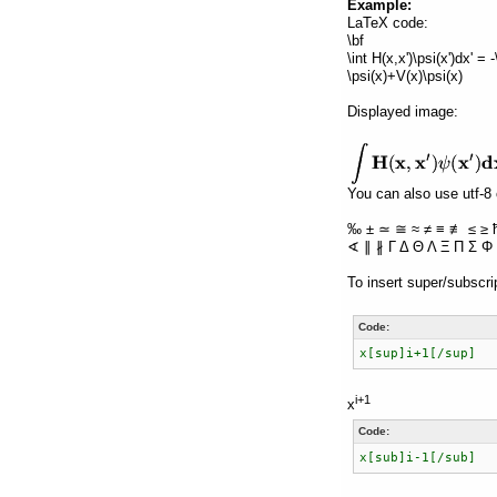
Example:
LaTeX code:
\bf
\int H(x,x')\psi(x')dx' =
\psi(x)+V(x)\psi(x)
Displayed image:
You can also use utf-8 
‰ ± ≃ ≅ ≈ ≠ ≡ ≢ ≤ ≥ 
∢ ∥ ∦ Γ Δ Θ Λ Ξ Π Σ Φ 
To insert super/subscri
Code:
x[sup]i+1[/sup]
i+1
x
Code:
x[sub]i-1[/sub]