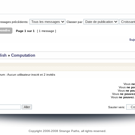
messages précédents:
Classer par
Page
1
sur
1
[ 1 message ]
Suj
lish
»
Computation
um : Aucun utilisateur inscrit et 2 invités
Vous
ne
Vous
ne po
Vous
ne po
Vous
ne pouvez
Vous
ne pouvez
Sauter vers:
Copyright 2006-2008 Strange Paths, all rights reserved.