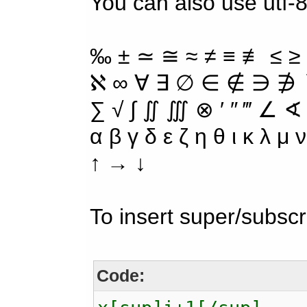
You can also use utf-8
‰ ± ≃ ≅ ≈ ≠ ≡ ≢ ≤ ≥
ℵ ∞ ∀ ∃ ∅ ∈ ∉ ∋ ∌ ∖
∑ √ ∫ ∬ ∭ ⊗ ′ ″ ‴ ∠ ∢
α β γ δ ε ζ η θ ι κ λ μ
↑ → ↓
To insert super/subscr
Code: