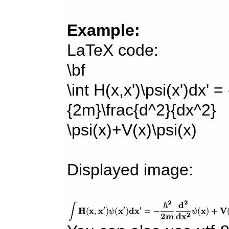
Example:
LaTeX code:
\bf
\int H(x,x')\psi(x')dx' =
{2m}\frac{d^2}{dx^2}
\psi(x)+V(x)\psi(x)
Displayed image: