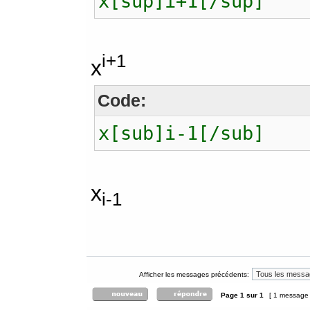
x[sup]i+1[/sup]
i+1
x
Code:
x[sub]i-1[/sub]
x
i-1
Afficher les messages précédents:
Page
1
sur
1
[ 1 message