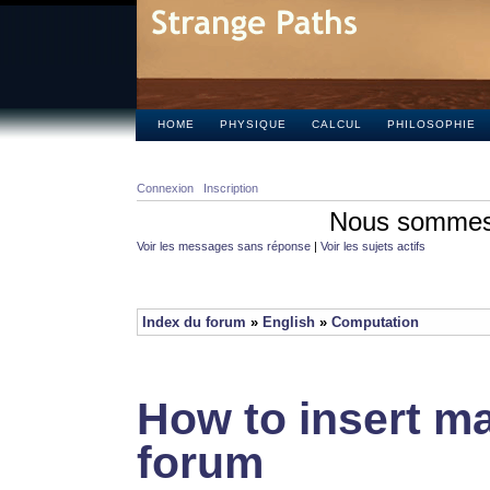
HOME
PHYSIQUE
CALCUL
PHILOSOPHIE
Connexion
Inscription
Nous sommes 
Voir les messages sans réponse
|
Voir les sujets actifs
Index du forum
»
English
»
Computation
How to insert ma
forum