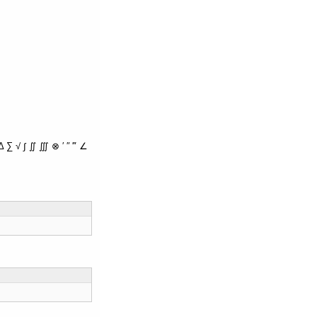
∑ √ ∫ ∬ ∭ ⊗ ′ ″ ‴ ∠