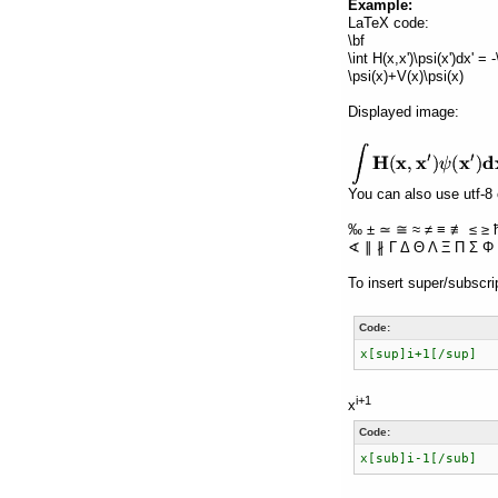
Example:
LaTeX code:
\bf
\int H(x,x')\psi(x')dx' =
\psi(x)+V(x)\psi(x)
Displayed image:
You can also use utf-8 
‰ ± ≃ ≅ ≈ ≠ ≡ ≢ ≤ ≥ 
∢ ∥ ∦ Γ Δ Θ Λ Ξ Π Σ Φ 
To insert super/subscri
Code:
x[sup]i+1[/sup]
i+1
x
Code:
x[sub]i-1[/sub]