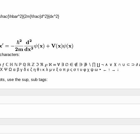
 -\frac{\hbar^2}{2m}\frac{d^2}{dx^2}
characters:
ħ ƒ ℂ ℍ ℕ ℙ ℚ ℝ ℤ ℑ ℜ ℘ ℵ ∞ ∀ ∃ ∅ ∈ ∉ ∋ ∌ ∖ ∏ ∐ ¬ ∧ ∨ ⊻ ∩ ∪ ⊂ ⊃ ∂ Δ 
Χ Ψ Ω α β γ δ ε ζ η θ ι κ λ μ ν ξ ο π ρ ς σ τ υ φ χ ψ ω ‣ ← ↑ → ↓
pts, use the sup, sub tags: