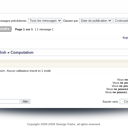
messages précédents:
Classer par
Page
1
sur
1
[ 1 message ]
Suj
lish
»
Computation
um : Aucun utilisateur inscrit et 1 invité
Vous
ne
Vous
ne po
Vous
ne po
Vous
ne pouvez
Vous
ne pouvez
Sauter vers:
Copyright 2006-2008 Strange Paths, all rights reserved.