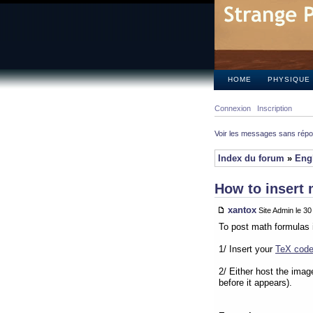
HOME
PHYSIQUE
Connexion
Inscription
Voir les messages sans rép
Index du forum
»
Eng
How to insert 
xantox
Site Admin le 3
To post math formulas 
1/ Insert your
TeX cod
2/ Either host the imag
before it appears).