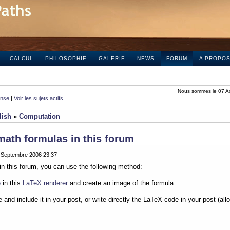
CALCUL
PHILOSOPHIE
GALERIE
NEWS
FORUM
A PROPO
Nous sommes le 07 A
onse
|
Voir les sujets actifs
lish
»
Computation
math formulas in this forum
0 Septembre 2006 23:37
in this forum, you can use the following method:
e
in this
LaTeX renderer
and create an image of the formula.
e and include it in your post, or write directly the LaTeX code in your post (al