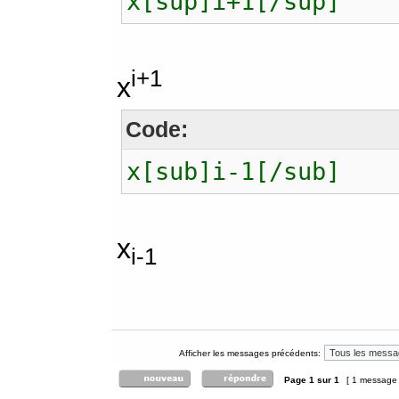
x[sup]i+1[/sup]
i+1
x
Code:
x[sub]i-1[/sub]
x
i-1
Afficher les messages précédents:
Page
1
sur
1
[ 1 message