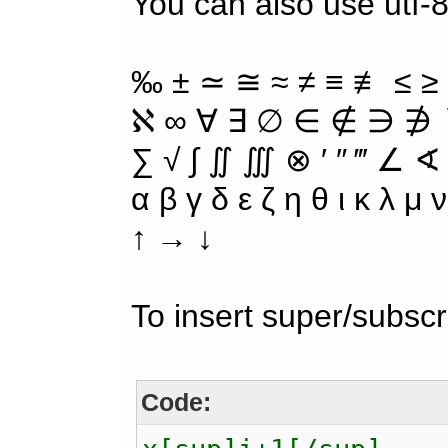
You can also use utf-8
‰ ± ≃ ≅ ≈ ≠ ≡ ≢ ≤ ≥
ℵ ∞ ∀ ∃ ∅ ∈ ∉ ∋ ∌ ∖
∑ √ ∫ ∬ ∭ ⊗ ′ ″ ‴ ∠ ∢
α β γ δ ε ζ η θ ι κ λ μ
↑ → ↓
To insert super/subscr
Code: