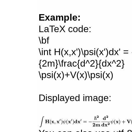
Example:
LaTeX code:
\bf
\int H(x,x')\psi(x')dx' =
{2m}\frac{d^2}{dx^2}
\psi(x)+V(x)\psi(x)
Displayed image: