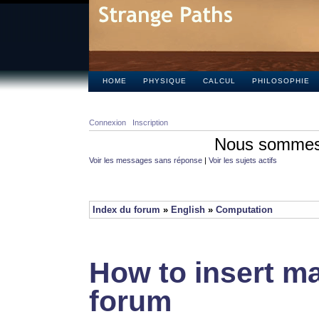
HOME
PHYSIQUE
CALCUL
PHILOSOPHIE
Connexion
Inscription
Nous sommes 
Voir les messages sans réponse
|
Voir les sujets actifs
Index du forum
»
English
»
Computation
How to insert ma
forum