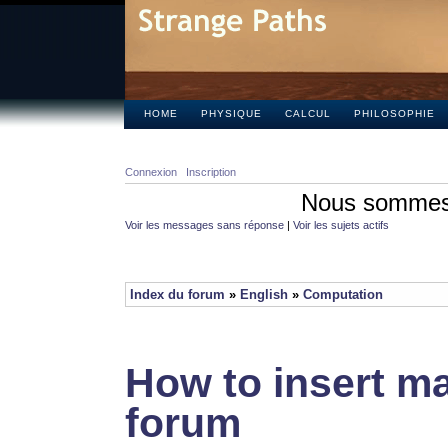
HOME
PHYSIQUE
CALCUL
PHILOSOPHIE
Connexion
Inscription
Nous sommes 
Voir les messages sans réponse
|
Voir les sujets actifs
Index du forum
»
English
»
Computation
How to insert ma
forum