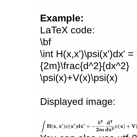
Example:
LaTeX code:
\bf
\int H(x,x')\psi(x')dx' =
{2m}\frac{d^2}{dx^2}
\psi(x)+V(x)\psi(x)
Displayed image: