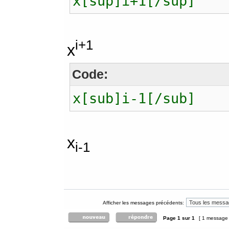
x[sup]i+1[/sup]
i+1
x
Code:
x[sub]i-1[/sub]
x
i-1
Afficher les messages précédents:
Page
1
sur
1
[ 1 message