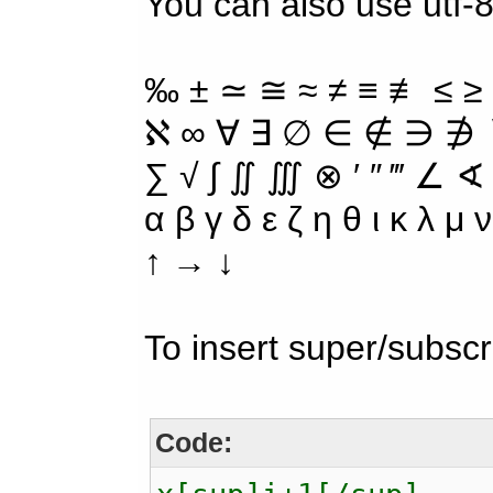
You can also use utf-8
‰ ± ≃ ≅ ≈ ≠ ≡ ≢ ≤ ≥
ℵ ∞ ∀ ∃ ∅ ∈ ∉ ∋ ∌ ∖
∑ √ ∫ ∬ ∭ ⊗ ′ ″ ‴ ∠ ∢
α β γ δ ε ζ η θ ι κ λ μ
↑ → ↓
To insert super/subscr
Code: