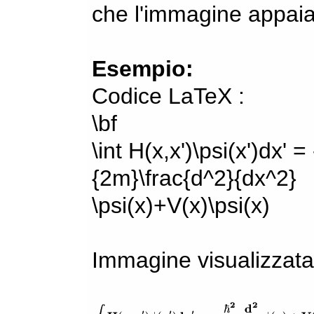
che l'immagine appaia
Esempio:
Codice LaTeX :
\bf
\int H(x,x')\psi(x')dx' =
{2m}\frac{d^2}{dx^2}
\psi(x)+V(x)\psi(x)
Immagine visualizzata