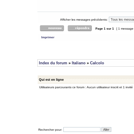
Afficher les messages précédents:
Page
1
sur
1
[ 1 message
Imprimer
Index du forum
»
Italiano
»
Calcolo
Qui est en ligne
Utilisateurs parcourants ce forum : Aucun utilisateur inscrit et 1 invité
Rechercher pour: