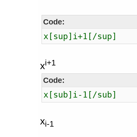
Code:
x[sup]i+1[/sup]
i+1
x
Code:
x[sub]i-1[/sub]
x
i-1