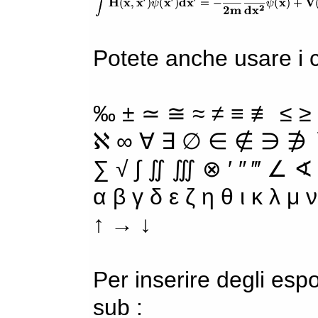
Potete anche usare i ca
‰ ± ≃ ≅ ≈ ≠ ≡ ≢ ≤ ≥
ℵ ∞ ∀ ∃ ∅ ∈ ∉ ∋ ∌ ∖
∑ √ ∫ ∬ ∭ ⊗ ′ ″ ‴ ∠ ∢
α β γ δ ε ζ η θ ι κ λ μ
↑ → ↓
Per inserire degli espo
sub :