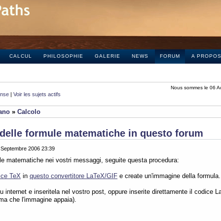
CALCUL
PHILOSOPHIE
GALERIE
NEWS
FORUM
A PROPO
Nous sommes le 06 A
onse
|
Voir les sujets actifs
iano
»
Calcolo
delle formule matematiche in questo forum
0 Septembre 2006 23:39
ule matematiche nei vostri messaggi, seguite questa procedura:
ice TeX
in
questo convertitore LaTeX/GIF
e create un'immagine della formula.
 internet e inseritela nel vostro post, oppure inserite direttamente il codice L
ima che l'immagine appaia).