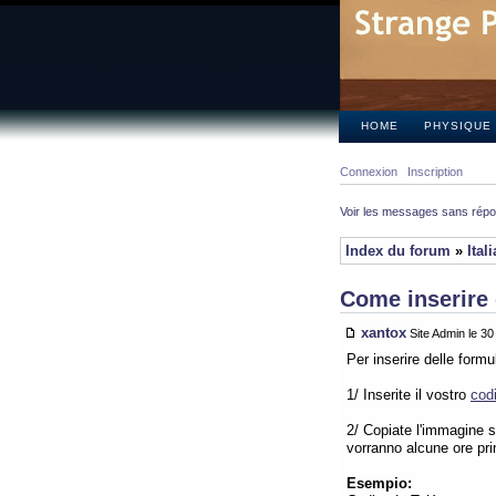
HOME
PHYSIQUE
Connexion
Inscription
Voir les messages sans rép
Index du forum
»
Ital
Come inserire 
xantox
Site Admin le 3
Per inserire delle form
1/ Inserite il vostro
cod
2/ Copiate l'immagine su
vorranno alcune ore pr
Esempio: