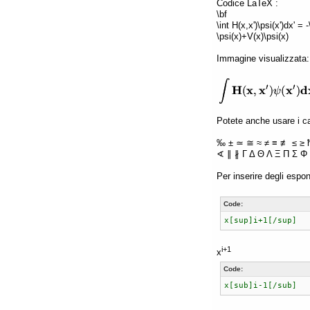
Codice LaTeX :
\bf
\int H(x,x')\psi(x')dx' =
\psi(x)+V(x)\psi(x)
Immagine visualizzata:
Potete anche usare i car
‰ ± ≃ ≅ ≈ ≠ ≡ ≢ ≤ ≥ 
∢ ∥ ∦ Γ Δ Θ Λ Ξ Π Σ Φ 
Per inserire degli espon
Code:
x[sup]i+1[/sup]
i+1
x
Code:
x[sub]i-1[/sub]