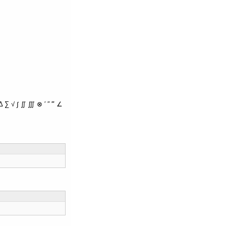
∑ √ ∫ ∬ ∭ ⊗ ′ ″ ‴ ∠