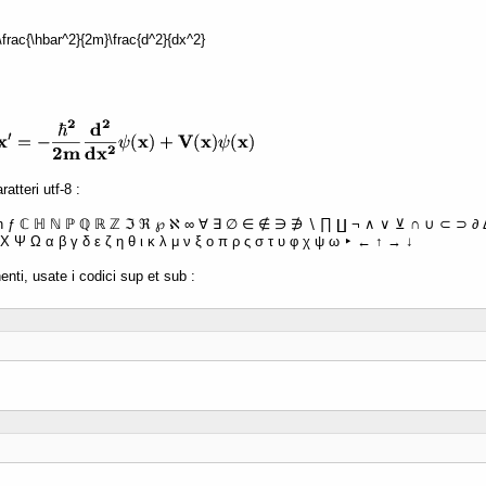
 -\frac{\hbar^2}{2m}\frac{d^2}{dx^2}
atteri utf-8 :
ħ ƒ ℂ ℍ ℕ ℙ ℚ ℝ ℤ ℑ ℜ ℘ ℵ ∞ ∀ ∃ ∅ ∈ ∉ ∋ ∌ ∖ ∏ ∐ ¬ ∧ ∨ ⊻ ∩ ∪ ⊂ ⊃ ∂ Δ 
Χ Ψ Ω α β γ δ ε ζ η θ ι κ λ μ ν ξ ο π ρ ς σ τ υ φ χ ψ ω ‣ ← ↑ → ↓
enti, usate i codici sup et sub :