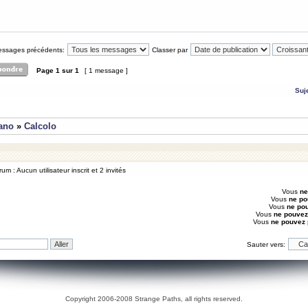
messages précédents:
Classer par
Page
1
sur
1
[ 1 message ]
Suj
iano
»
Calcolo
um : Aucun utilisateur inscrit et 2 invités
Vous
ne
Vous
ne po
Vous
ne po
Vous
ne pouvez
Vous
ne pouvez
Sauter vers:
Copyright 2006-2008 Strange Paths, all rights reserved.