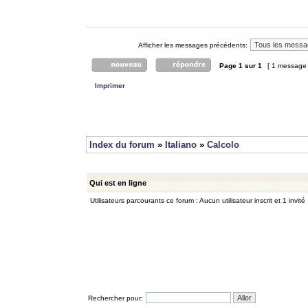
Afficher les messages précédents:
Page
1
sur
1
[ 1 message
Imprimer
Index du forum
»
Italiano
»
Calcolo
Qui est en ligne
Utilisateurs parcourants ce forum : Aucun utilisateur inscrit et 1 invité
Rechercher pour: