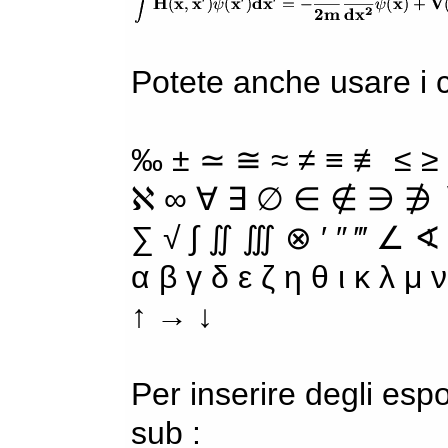
Potete anche usare i ca
‰ ± ≃ ≅ ≈ ≠ ≡ ≢ ≤ ≥
ℵ ∞ ∀ ∃ ∅ ∈ ∉ ∋ ∌ ∖
∑ √ ∫ ∬ ∭ ⊗ ′ ″ ‴ ∠ ∢
α β γ δ ε ζ η θ ι κ λ μ
↑ → ↓
Per inserire degli espo
sub :