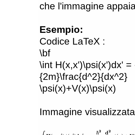
che l'immagine appaia
Esempio:
Codice LaTeX :
\bf
\int H(x,x')\psi(x')dx' =
{2m}\frac{d^2}{dx^2}
\psi(x)+V(x)\psi(x)
Immagine visualizzata