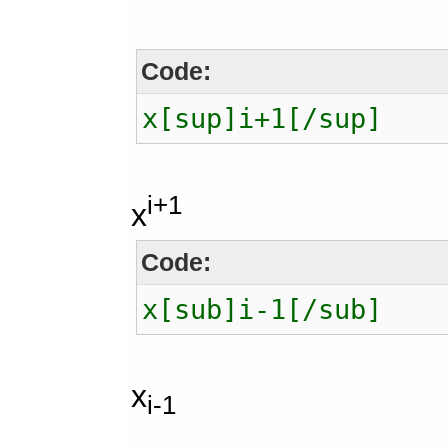
Code:
x[sup]i+1[/sup]
i+1
x
Code:
x[sub]i-1[/sub]
x
i-1