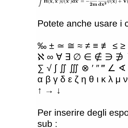
Potete anche usare i ca
‰ ± ≃ ≅ ≈ ≠ ≡ ≢ ≤ ≥
ℵ ∞ ∀ ∃ ∅ ∈ ∉ ∋ ∌ ∖
∑ √ ∫ ∬ ∭ ⊗ ′ ″ ‴ ∠ ∢
α β γ δ ε ζ η θ ι κ λ μ
↑ → ↓
Per inserire degli espo
sub :