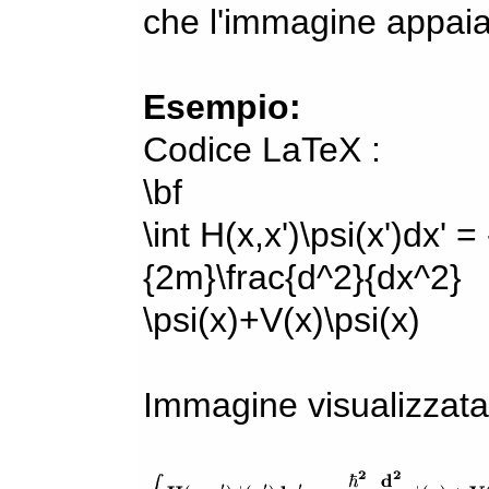
che l'immagine appaia
Esempio:
Codice LaTeX :
\bf
\int H(x,x')\psi(x')dx' =
{2m}\frac{d^2}{dx^2}
\psi(x)+V(x)\psi(x)
Immagine visualizzata