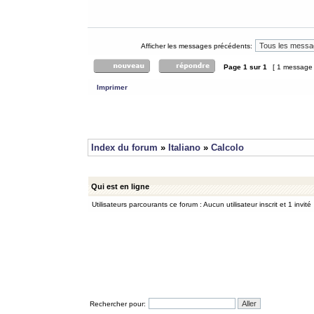
Afficher les messages précédents:
Page
1
sur
1
[ 1 message
Imprimer
Index du forum
»
Italiano
»
Calcolo
Qui est en ligne
Utilisateurs parcourants ce forum : Aucun utilisateur inscrit et 1 invité
Rechercher pour: