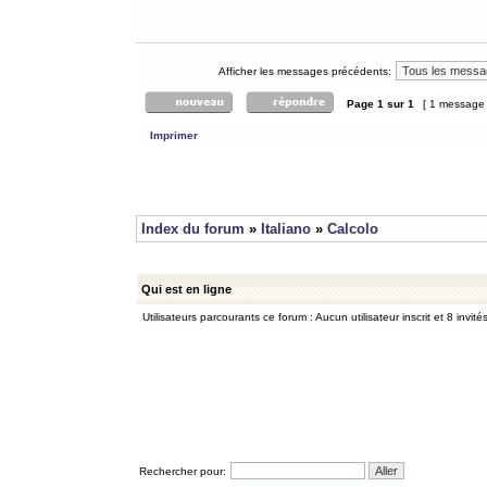
Afficher les messages précédents:
Page
1
sur
1
[ 1 message
Imprimer
Index du forum
»
Italiano
»
Calcolo
Qui est en ligne
Utilisateurs parcourants ce forum : Aucun utilisateur inscrit et 8 invité
Rechercher pour: