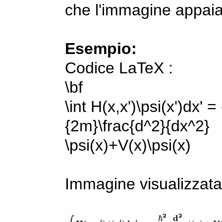
che l'immagine appaia
Esempio:
Codice LaTeX :
\bf
\int H(x,x')\psi(x')dx' =
{2m}\frac{d^2}{dx^2}
\psi(x)+V(x)\psi(x)
Immagine visualizzata