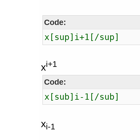
Code:
x[sup]i+1[/sup]
i+1
x
Code:
x[sub]i-1[/sub]
x
i-1