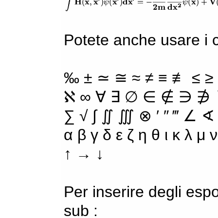
Potete anche usare i ca
‰ ± ≃ ≅ ≈ ≠ ≡ ≢ ≤ ≥
ℵ ∞ ∀ ∃ ∅ ∈ ∉ ∋ ∌ ∖
∑ √ ∫ ∬ ∭ ⊗ ′ ″ ‴ ∠ ∢
α β γ δ ε ζ η θ ι κ λ μ
↑ → ↓
Per inserire degli espo
sub :