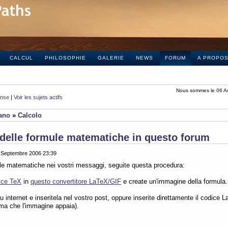
CALCUL
PHILOSOPHIE
GALERIE
NEWS
FORUM
A PROPO
Nous sommes le 06 A
onse
|
Voir les sujets actifs
iano
»
Calcolo
delle formule matematiche in questo forum
0 Septembre 2006 23:39
ule matematiche nei vostri messaggi, seguite questa procedura:
ice TeX
in
questo convertitore LaTeX/GIF
e create un'immagine della formula.
 internet e inseritela nel vostro post, oppure inserite direttamente il codice L
ima che l'immagine appaia).