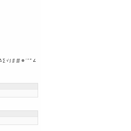
∑ √ ∫ ∬ ∭ ⊗ ′ ″ ‴ ∠