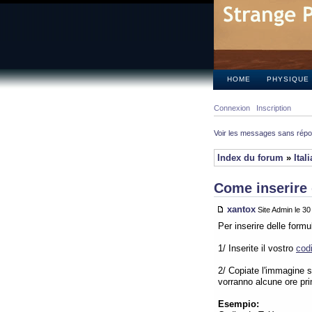
HOME
PHYSIQUE
Connexion
Inscription
Voir les messages sans rép
Index du forum
»
Ital
Come inserire 
xantox
Site Admin le 3
Per inserire delle form
1/ Inserite il vostro
cod
2/ Copiate l'immagine su
vorranno alcune ore pr
Esempio: