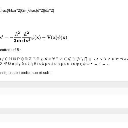
 -\frac{\hbar^2}{2m}\frac{d^2}{dx^2}
atteri utf-8 :
ħ ƒ ℂ ℍ ℕ ℙ ℚ ℝ ℤ ℑ ℜ ℘ ℵ ∞ ∀ ∃ ∅ ∈ ∉ ∋ ∌ ∖ ∏ ∐ ¬ ∧ ∨ ⊻ ∩ ∪ ⊂ ⊃ ∂ Δ 
Χ Ψ Ω α β γ δ ε ζ η θ ι κ λ μ ν ξ ο π ρ ς σ τ υ φ χ ψ ω ‣ ← ↑ → ↓
enti, usate i codici sup et sub :