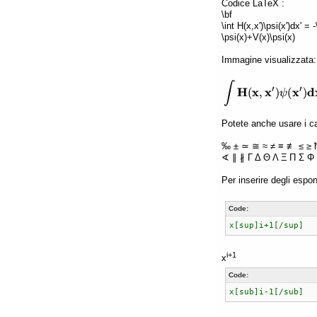
Codice LaTeX :
\bf
\int H(x,x')\psi(x')dx' =
\psi(x)+V(x)\psi(x)
Immagine visualizzata:
Potete anche usare i car
‰ ± ≃ ≅ ≈ ≠ ≡ ≢ ≤ ≥ 
∢ ∥ ∦ Γ Δ Θ Λ Ξ Π Σ Φ 
Per inserire degli espon
Code:
x[sup]i+1[/sup]
i+1
x
Code:
x[sub]i-1[/sub]