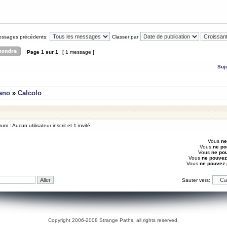
messages précédents:
Classer par
Page
1
sur
1
[ 1 message ]
Suj
iano
»
Calcolo
um : Aucun utilisateur inscrit et 1 invité
Vous
ne
Vous
ne po
Vous
ne po
Vous
ne pouvez
Vous
ne pouvez
Sauter vers:
Copyright 2006-2008 Strange Paths, all rights reserved.