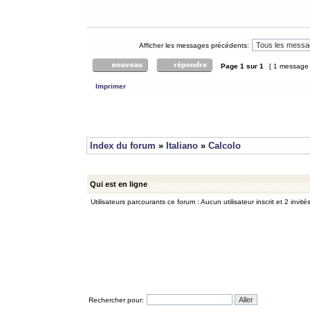
Afficher les messages précédents:
Page
1
sur
1
[ 1 message
Imprimer
Index du forum
»
Italiano
»
Calcolo
Qui est en ligne
Utilisateurs parcourants ce forum : Aucun utilisateur inscrit et 2 invité
Rechercher pour: