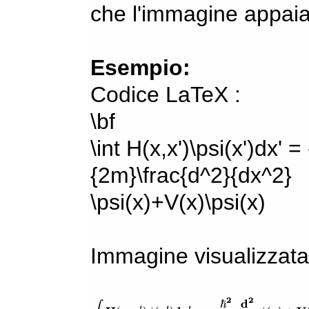
che l'immagine appaia
Esempio:
Codice LaTeX :
\bf
\int H(x,x')\psi(x')dx' =
{2m}\frac{d^2}{dx^2}
\psi(x)+V(x)\psi(x)
Immagine visualizzata