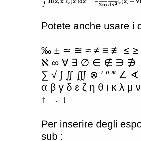
Potete anche usare i ca
‰ ± ≃ ≅ ≈ ≠ ≡ ≢ ≤ ≥
ℵ ∞ ∀ ∃ ∅ ∈ ∉ ∋ ∌ ∖
∑ √ ∫ ∬ ∭ ⊗ ′ ″ ‴ ∠ ∢
α β γ δ ε ζ η θ ι κ λ μ
↑ → ↓
Per inserire degli espo
sub :