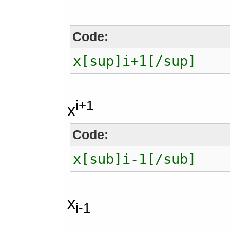
Code:
x[sup]i+1[/sup]
i+1
x
Code:
x[sub]i-1[/sub]
x
i-1