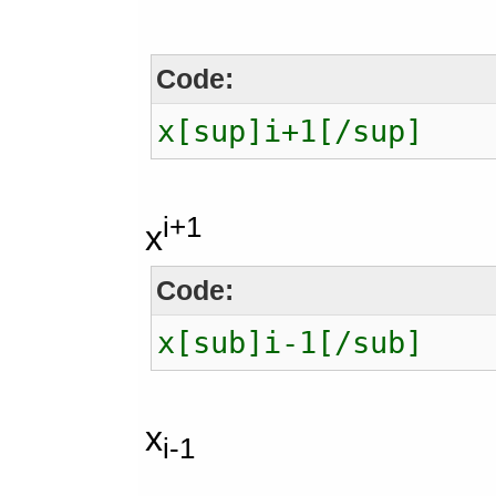
Code:
x[sup]i+1[/sup]
i+1
x
Code:
x[sub]i-1[/sub]
x
i-1