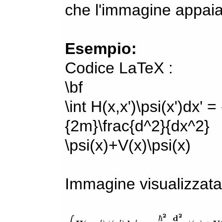
che l'immagine appaia
Esempio:
Codice LaTeX :
\bf
\int H(x,x')\psi(x')dx' =
{2m}\frac{d^2}{dx^2}
\psi(x)+V(x)\psi(x)
Immagine visualizzata