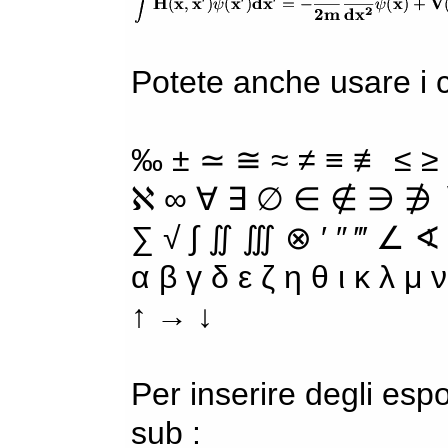
Potete anche usare i ca
‰ ± ≃ ≅ ≈ ≠ ≡ ≢ ≤ ≥
ℵ ∞ ∀ ∃ ∅ ∈ ∉ ∋ ∌ ∖
∑ √ ∫ ∬ ∭ ⊗ ′ ″ ‴ ∠ ∢
α β γ δ ε ζ η θ ι κ λ μ
↑ → ↓
Per inserire degli espo
sub :