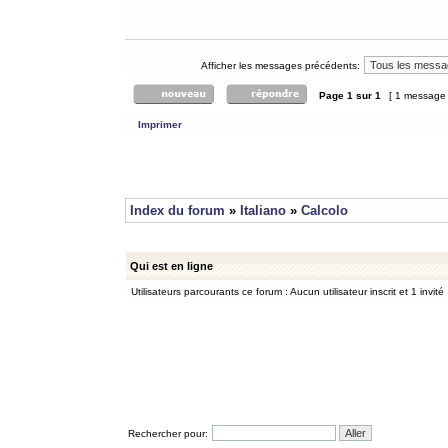
Afficher les messages précédents:
Page
1
sur
1
[ 1 message
Imprimer
Index du forum
»
Italiano
»
Calcolo
Qui est en ligne
Utilisateurs parcourants ce forum : Aucun utilisateur inscrit et 1 invité
Rechercher pour: