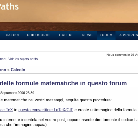
CALCUL
PHILOSOPHIE
GALERIE
NEWS
FORUM
A PROPO
Nous sommes le 06 A
onse
|
Voir les sujets actifs
iano
»
Calcolo
delle formule matematiche in questo forum
0 Septembre 2006 23:39
ule matematiche nei vostri messaggi, seguite questa procedura:
ice TeX
in
questo convertitore LaTeX/GIF
e create un'immagine della formula.
 internet e inseritela nel vostro post, oppure inserite direttamente il codice L
ima che l'immagine appaia).