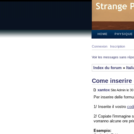
HOME
PHYSIQUE
Connexion
Inscription
Voir les messages sans rép
Index du forum
»
Ital
Come inserire 
xantox
Site Admin le 3
Per inserire delle form
1/ Inserite il vostro
cod
2/ Copiate l'immagine su
vorranno alcune ore pr
Esempio: