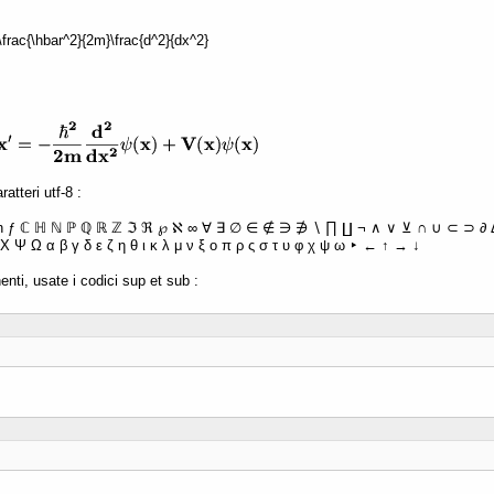
 -\frac{\hbar^2}{2m}\frac{d^2}{dx^2}
atteri utf-8 :
ħ ƒ ℂ ℍ ℕ ℙ ℚ ℝ ℤ ℑ ℜ ℘ ℵ ∞ ∀ ∃ ∅ ∈ ∉ ∋ ∌ ∖ ∏ ∐ ¬ ∧ ∨ ⊻ ∩ ∪ ⊂ ⊃ ∂ Δ 
Χ Ψ Ω α β γ δ ε ζ η θ ι κ λ μ ν ξ ο π ρ ς σ τ υ φ χ ψ ω ‣ ← ↑ → ↓
enti, usate i codici sup et sub :