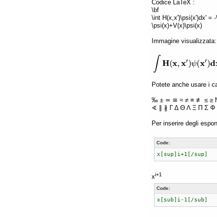
Codice LaTeX :
\bf
\int H(x,x')\psi(x')dx' =
\psi(x)+V(x)\psi(x)
Immagine visualizzata:
Potete anche usare i car
‰ ± ≃ ≅ ≈ ≠ ≡ ≢ ≤ ≥ 
∢ ∥ ∦ Γ Δ Θ Λ Ξ Π Σ Φ 
Per inserire degli espon
Code:
x[sup]i+1[/sup]
i+1
x
Code:
x[sub]i-1[/sub]