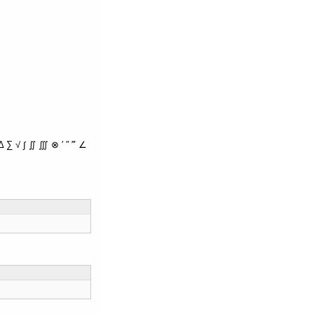
∑ √ ∫ ∬ ∭ ⊗ ′ ″ ‴ ∠