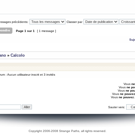
messages précédents:
Classer par
Page
1
sur
1
[ 1 message ]
Suj
iano
»
Calcolo
um : Aucun utilisateur inscrit et 3 invités
Vous
ne
Vous
ne po
Vous
ne po
Vous
ne pouvez
Vous
ne pouvez
Sauter vers:
Copyright 2006-2008 Strange Paths, all rights reserved.