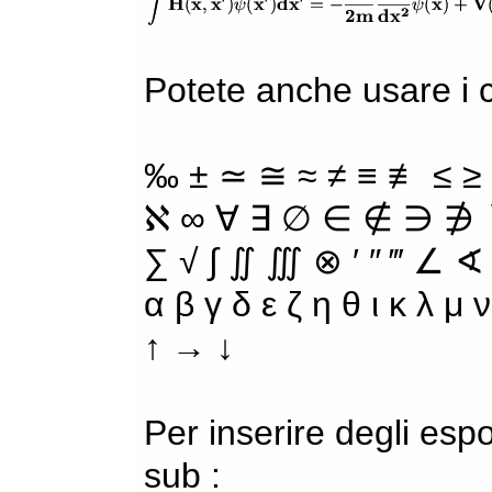
Potete anche usare i ca
‰ ± ≃ ≅ ≈ ≠ ≡ ≢ ≤ ≥
ℵ ∞ ∀ ∃ ∅ ∈ ∉ ∋ ∌ ∖
∑ √ ∫ ∬ ∭ ⊗ ′ ″ ‴ ∠ ∢
α β γ δ ε ζ η θ ι κ λ μ
↑ → ↓
Per inserire degli espo
sub :