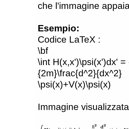
che l'immagine appaia
Esempio:
Codice LaTeX :
\bf
\int H(x,x')\psi(x')dx' =
{2m}\frac{d^2}{dx^2}
\psi(x)+V(x)\psi(x)
Immagine visualizzata