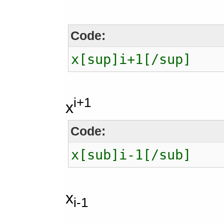
Code:
x[sup]i+1[/sup]
i+1
x
Code:
x[sub]i-1[/sub]
x
i-1