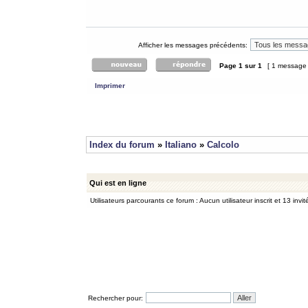
Afficher les messages précédents:
Page
1
sur
1
[ 1 message
Imprimer
Index du forum
»
Italiano
»
Calcolo
Qui est en ligne
Utilisateurs parcourants ce forum : Aucun utilisateur inscrit et 13 invit
Rechercher pour: