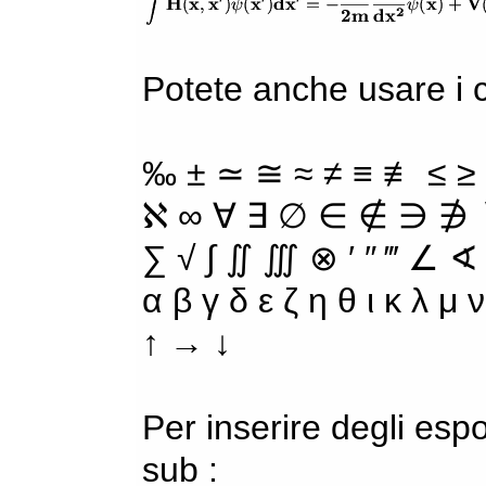
Potete anche usare i ca
‰ ± ≃ ≅ ≈ ≠ ≡ ≢ ≤ ≥
ℵ ∞ ∀ ∃ ∅ ∈ ∉ ∋ ∌ ∖
∑ √ ∫ ∬ ∭ ⊗ ′ ″ ‴ ∠ ∢
α β γ δ ε ζ η θ ι κ λ μ
↑ → ↓
Per inserire degli espo
sub :