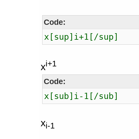
Code:
x[sup]i+1[/sup]
i+1
x
Code:
x[sub]i-1[/sub]
x
i-1