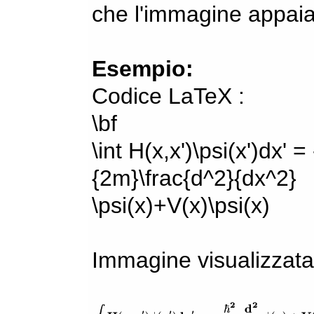
che l'immagine appaia
Esempio:
Codice LaTeX :
\bf
\int H(x,x')\psi(x')dx' =
{2m}\frac{d^2}{dx^2}
\psi(x)+V(x)\psi(x)
Immagine visualizzata