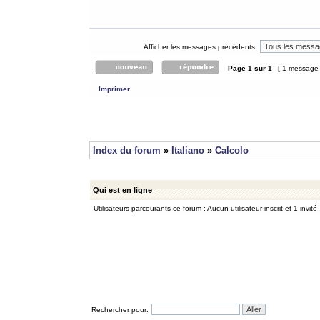
Afficher les messages précédents:
Page
1
sur
1
[ 1 message
Imprimer
Index du forum
»
Italiano
»
Calcolo
Qui est en ligne
Utilisateurs parcourants ce forum : Aucun utilisateur inscrit et 1 invité
Rechercher pour: