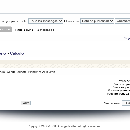
messages précédents:
Classer par
Page
1
sur
1
[ 1 message ]
Suj
iano
»
Calcolo
um : Aucun utilisateur inscrit et 21 invités
Vous
ne
Vous
ne po
Vous
ne po
Vous
ne pouvez
Vous
ne pouvez
Sauter vers:
Copyright 2006-2008 Strange Paths, all rights reserved.