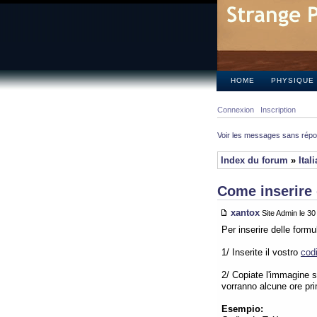
HOME
PHYSIQUE
Connexion
Inscription
Voir les messages sans rép
Index du forum
»
Ital
Come inserire 
xantox
Site Admin le 3
Per inserire delle form
1/ Inserite il vostro
cod
2/ Copiate l'immagine su
vorranno alcune ore pr
Esempio: