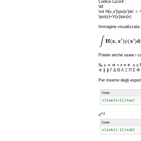
Codice LaTeX :
\bf
\int H(x,x')\psi(x')dx' =
\psi(x)+V(x)\psi(x)
Immagine visualizzata:
Potete anche usare i car
‰ ± ≃ ≅ ≈ ≠ ≡ ≢ ≤ ≥ 
∢ ∥ ∦ Γ Δ Θ Λ Ξ Π Σ Φ 
Per inserire degli espon
Code:
x[sup]i+1[/sup]
i+1
x
Code:
x[sub]i-1[/sub]