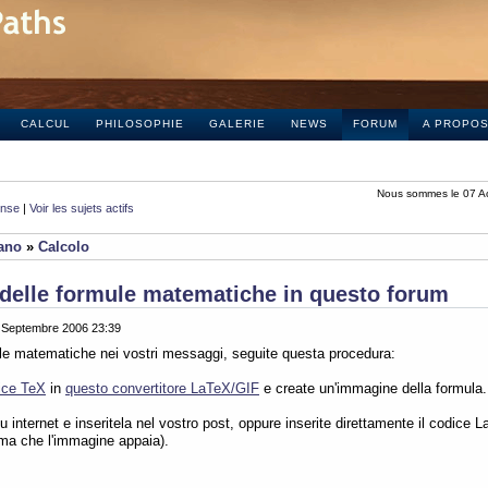
CALCUL
PHILOSOPHIE
GALERIE
NEWS
FORUM
A PROPO
Nous sommes le 07 A
onse
|
Voir les sujets actifs
iano
»
Calcolo
delle formule matematiche in questo forum
0 Septembre 2006 23:39
ule matematiche nei vostri messaggi, seguite questa procedura:
ice TeX
in
questo convertitore LaTeX/GIF
e create un'immagine della formula.
 internet e inseritela nel vostro post, oppure inserite direttamente il codice L
ima che l'immagine appaia).