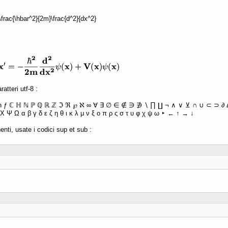
 -\frac{\hbar^2}{2m}\frac{d^2}{dx^2}
atteri utf-8 :
ħ ƒ ℂ ℍ ℕ ℙ ℚ ℝ ℤ ℑ ℜ ℘ ℵ ∞ ∀ ∃ ∅ ∈ ∉ ∋ ∌ ∖ ∏ ∐ ¬ ∧ ∨ ⊻ ∩ ∪ ⊂ ⊃ ∂ Δ 
Χ Ψ Ω α β γ δ ε ζ η θ ι κ λ μ ν ξ ο π ρ ς σ τ υ φ χ ψ ω ‣ ← ↑ → ↓
enti, usate i codici sup et sub :