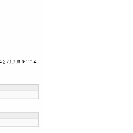
∑ √ ∫ ∬ ∭ ⊗ ′ ″ ‴ ∠