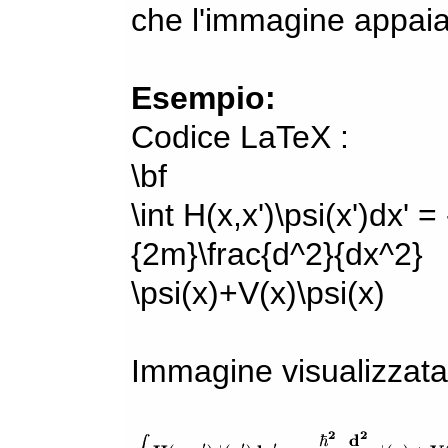
che l'immagine appaia
Esempio:
Codice LaTeX :
\bf
\int H(x,x')\psi(x')dx' =
{2m}\frac{d^2}{dx^2}
\psi(x)+V(x)\psi(x)
Immagine visualizzata