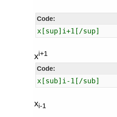
Code:
x[sup]i+1[/sup]
i+1
x
Code:
x[sub]i-1[/sub]
x
i-1