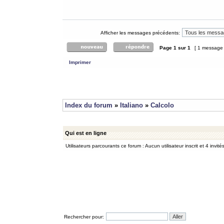
Afficher les messages précédents:
Page
1
sur
1
[ 1 message
Imprimer
Index du forum
»
Italiano
»
Calcolo
Qui est en ligne
Utilisateurs parcourants ce forum : Aucun utilisateur inscrit et 4 invité
Rechercher pour: