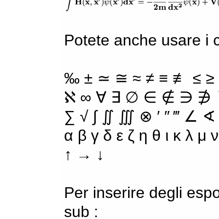
Potete anche usare i ca
‰ ± ≃ ≅ ≈ ≠ ≡ ≢ ≤ ≥
ℵ ∞ ∀ ∃ ∅ ∈ ∉ ∋ ∌ ∖
∑ √ ∫ ∬ ∭ ⊗ ′ ″ ‴ ∠ ∢
α β γ δ ε ζ η θ ι κ λ μ
↑ → ↓
Per inserire degli espo
sub :