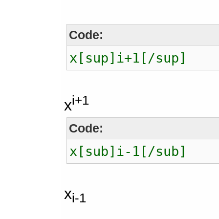
Code:
x[sup]i+1[/sup]
i+1
x
Code:
x[sub]i-1[/sub]
x
i-1