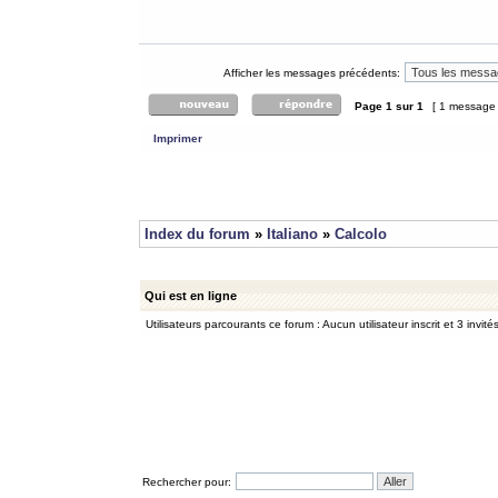
Afficher les messages précédents:
Page
1
sur
1
[ 1 message
Imprimer
Index du forum
»
Italiano
»
Calcolo
Qui est en ligne
Utilisateurs parcourants ce forum : Aucun utilisateur inscrit et 3 invité
Rechercher pour: