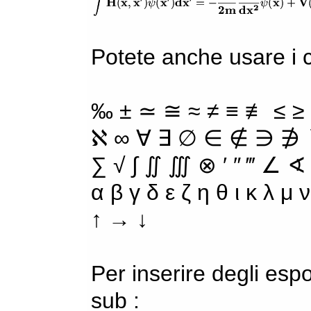
Potete anche usare i ca
‰ ± ≃ ≅ ≈ ≠ ≡ ≢ ≤ ≥
ℵ ∞ ∀ ∃ ∅ ∈ ∉ ∋ ∌ ∖
∑ √ ∫ ∬ ∭ ⊗ ′ ″ ‴ ∠ ∢
α β γ δ ε ζ η θ ι κ λ μ
↑ → ↓
Per inserire degli espo
sub :