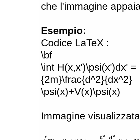
che l'immagine appaia
Esempio:
Codice LaTeX :
\bf
\int H(x,x')\psi(x')dx' =
{2m}\frac{d^2}{dx^2}
\psi(x)+V(x)\psi(x)
Immagine visualizzata