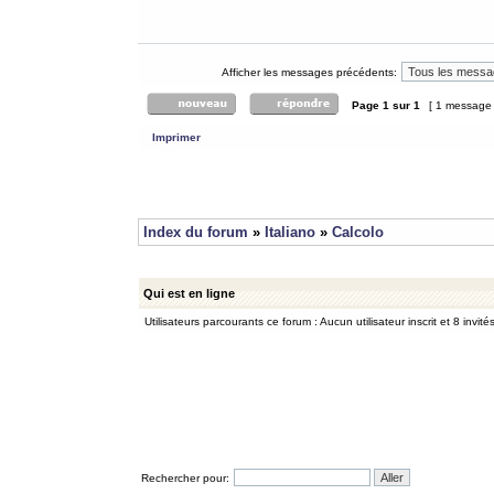
Afficher les messages précédents:
Page
1
sur
1
[ 1 message
Imprimer
Index du forum
»
Italiano
»
Calcolo
Qui est en ligne
Utilisateurs parcourants ce forum : Aucun utilisateur inscrit et 8 invité
Rechercher pour: