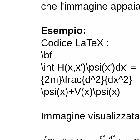
che l'immagine appaia
Esempio:
Codice LaTeX :
\bf
\int H(x,x')\psi(x')dx' =
{2m}\frac{d^2}{dx^2}
\psi(x)+V(x)\psi(x)
Immagine visualizzata