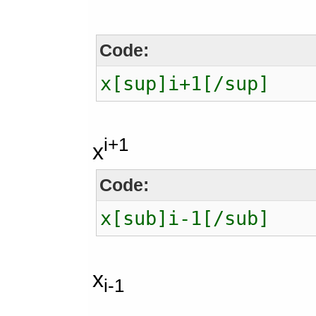
Code:
x[sup]i+1[/sup]
i+1
x
Code:
x[sub]i-1[/sub]
x
i-1