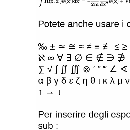
Potete anche usare i ca
‰ ± ≃ ≅ ≈ ≠ ≡ ≢ ≤ ≥
ℵ ∞ ∀ ∃ ∅ ∈ ∉ ∋ ∌ ∖
∑ √ ∫ ∬ ∭ ⊗ ′ ″ ‴ ∠ ∢
α β γ δ ε ζ η θ ι κ λ μ
↑ → ↓
Per inserire degli espo
sub :