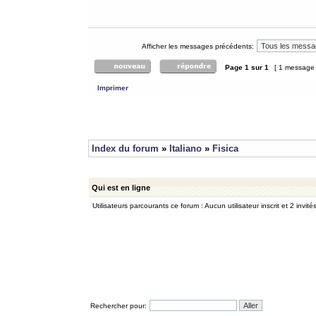
Afficher les messages précédents:
Page
1
sur
1
[ 1 message
Imprimer
Index du forum
»
Italiano
»
Fisica
Qui est en ligne
Utilisateurs parcourants ce forum : Aucun utilisateur inscrit et 2 invité
Rechercher pour: