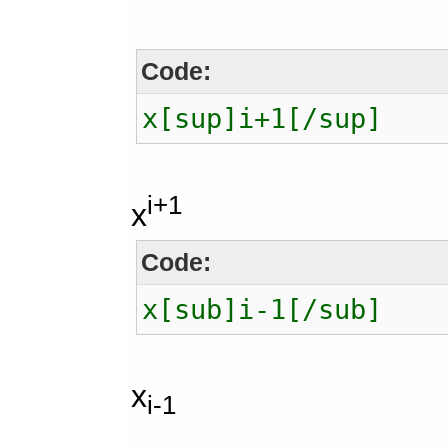
Code:
x[sup]i+1[/sup]
i+1
x
Code:
x[sub]i-1[/sub]
x
i-1