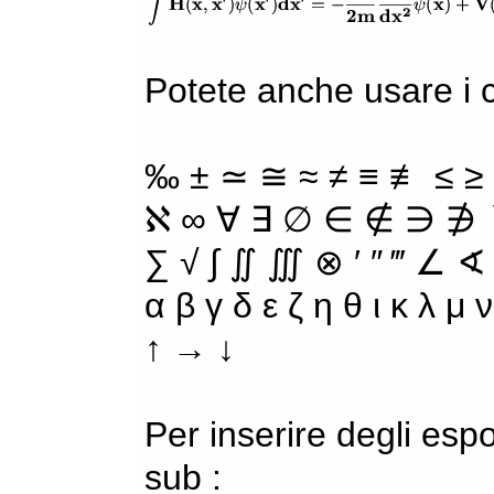
Potete anche usare i ca
‰ ± ≃ ≅ ≈ ≠ ≡ ≢ ≤ ≥
ℵ ∞ ∀ ∃ ∅ ∈ ∉ ∋ ∌ ∖
∑ √ ∫ ∬ ∭ ⊗ ′ ″ ‴ ∠ ∢
α β γ δ ε ζ η θ ι κ λ μ
↑ → ↓
Per inserire degli espo
sub :