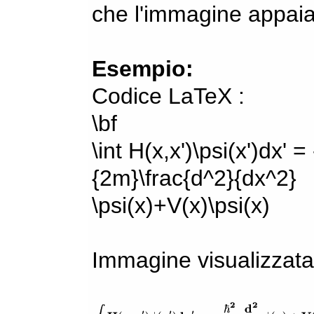
che l'immagine appaia
Esempio:
Codice LaTeX :
\bf
\int H(x,x')\psi(x')dx' =
{2m}\frac{d^2}{dx^2}
\psi(x)+V(x)\psi(x)
Immagine visualizzata