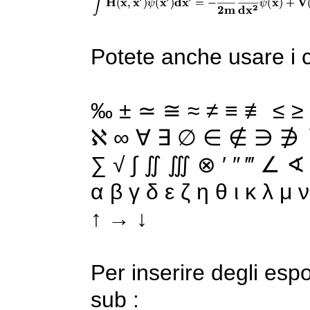
Potete anche usare i ca
‰ ± ≃ ≅ ≈ ≠ ≡ ≢ ≤ ≥
ℵ ∞ ∀ ∃ ∅ ∈ ∉ ∋ ∌ ∖
∑ √ ∫ ∬ ∭ ⊗ ′ ″ ‴ ∠ ∢
α β γ δ ε ζ η θ ι κ λ μ
↑ → ↓
Per inserire degli espo
sub :