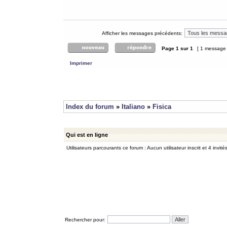
Afficher les messages précédents:
Page
1
sur
1
[ 1 message
Imprimer
Index du forum
»
Italiano
»
Fisica
Qui est en ligne
Utilisateurs parcourants ce forum : Aucun utilisateur inscrit et 4 invité
Rechercher pour: