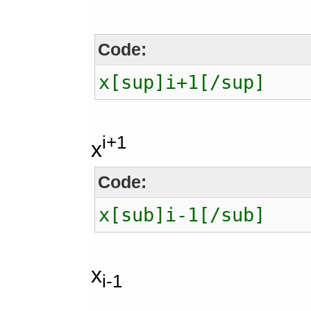
Code:
x[sup]i+1[/sup]
i+1
x
Code:
x[sub]i-1[/sub]
x
i-1