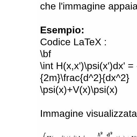
che l'immagine appaia
Esempio:
Codice LaTeX :
\bf
\int H(x,x')\psi(x')dx' =
{2m}\frac{d^2}{dx^2}
\psi(x)+V(x)\psi(x)
Immagine visualizzata