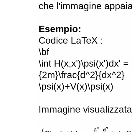
che l'immagine appaia
Esempio:
Codice LaTeX :
\bf
\int H(x,x')\psi(x')dx' =
{2m}\frac{d^2}{dx^2}
\psi(x)+V(x)\psi(x)
Immagine visualizzata