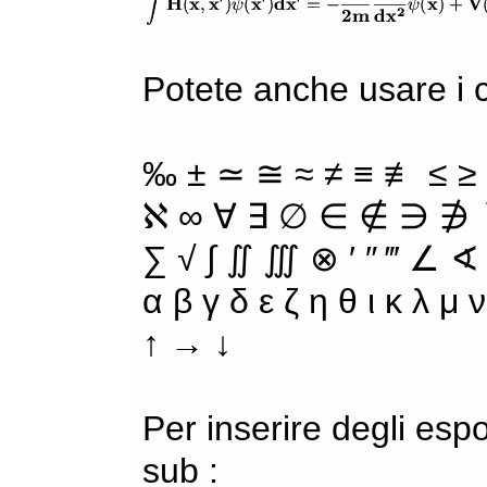
Potete anche usare i ca
‰ ± ≃ ≅ ≈ ≠ ≡ ≢ ≤ ≥
ℵ ∞ ∀ ∃ ∅ ∈ ∉ ∋ ∌ ∖
∑ √ ∫ ∬ ∭ ⊗ ′ ″ ‴ ∠ ∢
α β γ δ ε ζ η θ ι κ λ μ
↑ → ↓
Per inserire degli espo
sub :