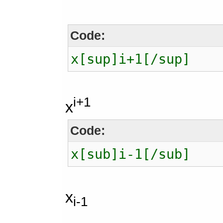
Code:
x[sup]i+1[/sup]
i+1
x
Code:
x[sub]i-1[/sub]
x
i-1