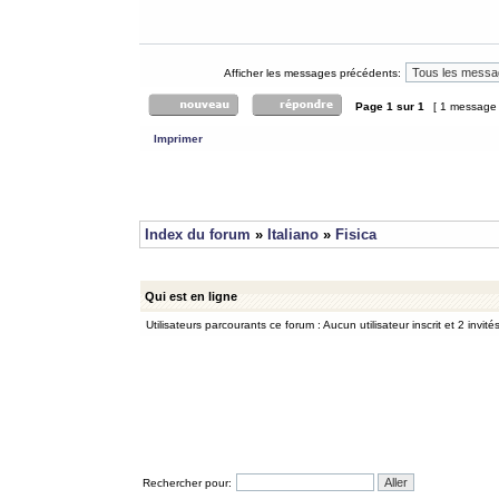
Afficher les messages précédents:
Page
1
sur
1
[ 1 message
Imprimer
Index du forum
»
Italiano
»
Fisica
Qui est en ligne
Utilisateurs parcourants ce forum : Aucun utilisateur inscrit et 2 invité
Rechercher pour: