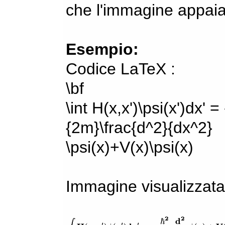
che l'immagine appaia
Esempio:
Codice LaTeX :
\bf
\int H(x,x')\psi(x')dx' =
{2m}\frac{d^2}{dx^2}
\psi(x)+V(x)\psi(x)
Immagine visualizzata