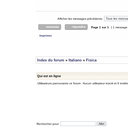
Afficher les messages précédents:
Page
1
sur
1
[ 1 message
Imprimer
Index du forum
»
Italiano
»
Fisica
Qui est en ligne
Utilisateurs parcourants ce forum : Aucun utilisateur inscrit et 6 invité
Rechercher pour: