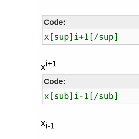
Code:
x[sup]i+1[/sup]
i+1
x
Code:
x[sub]i-1[/sub]
x
i-1