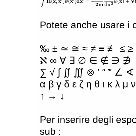
Potete anche usare i ca
‰ ± ≃ ≅ ≈ ≠ ≡ ≢ ≤ ≥
ℵ ∞ ∀ ∃ ∅ ∈ ∉ ∋ ∌ ∖
∑ √ ∫ ∬ ∭ ⊗ ′ ″ ‴ ∠ ∢
α β γ δ ε ζ η θ ι κ λ μ
↑ → ↓
Per inserire degli espo
sub :