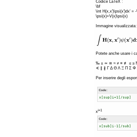
Codice LaTeX :
\bf
\int H(x,x')\psi(x')dx' =
\psi(x)+V(x)\psi(x)
Immagine visualizzata:
Potete anche usare i car
‰ ± ≃ ≅ ≈ ≠ ≡ ≢ ≤ ≥ 
∢ ∥ ∦ Γ Δ Θ Λ Ξ Π Σ Φ 
Per inserire degli espon
Code:
x[sup]i+1[/sup]
i+1
x
Code:
x[sub]i-1[/sub]