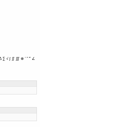
∑ √ ∫ ∬ ∭ ⊗ ′ ″ ‴ ∠