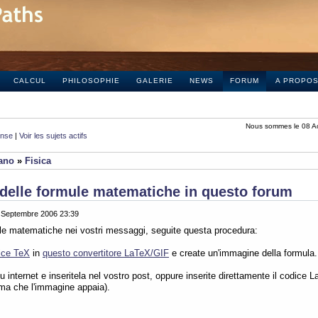
CALCUL
PHILOSOPHIE
GALERIE
NEWS
FORUM
A PROPO
Nous sommes le 08 A
onse
|
Voir les sujets actifs
iano
»
Fisica
delle formule matematiche in questo forum
0 Septembre 2006 23:39
ule matematiche nei vostri messaggi, seguite questa procedura:
ice TeX
in
questo convertitore LaTeX/GIF
e create un'immagine della formula.
 internet e inseritela nel vostro post, oppure inserite direttamente il codice L
ima che l'immagine appaia).