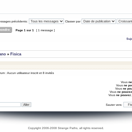
messages précédents:
Classer par
Page
1
sur
1
[ 1 message ]
Suj
iano
»
Fisica
um : Aucun utilisateur inscrit et 8 invités
Vous
ne
Vous
ne po
Vous
ne po
Vous
ne pouvez
Vous
ne pouvez
Sauter vers:
Copyright 2006-2008 Strange Paths, all rights reserved.