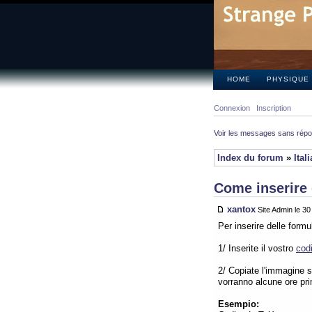
HOME
PHYSIQUE
Connexion
Inscription
Voir les messages sans rép
Index du forum
»
Ital
Come inserire 
xantox
Site Admin le 3
Per inserire delle form
1/ Inserite il vostro
cod
2/ Copiate l'immagine su
vorranno alcune ore pr
Esempio: