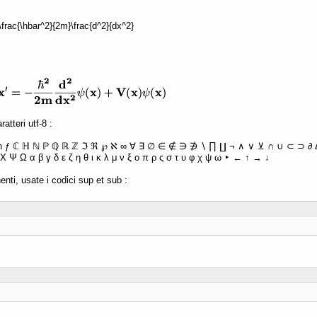
 -\frac{\hbar^2}{2m}\frac{d^2}{dx^2}
atteri utf-8 :
ħ ƒ ℂ ℍ ℕ ℙ ℚ ℝ ℤ ℑ ℜ ℘ ℵ ∞ ∀ ∃ ∅ ∈ ∉ ∋ ∌ ∖ ∏ ∐ ¬ ∧ ∨ ⊻ ∩ ∪ ⊂ ⊃ ∂ Δ 
Χ Ψ Ω α β γ δ ε ζ η θ ι κ λ μ ν ξ ο π ρ ς σ τ υ φ χ ψ ω ‣ ← ↑ → ↓
enti, usate i codici sup et sub :